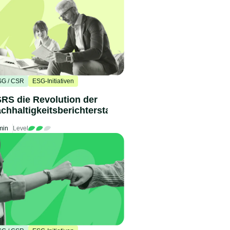
SG / CSR
ESG-Initiativen
RS die Revolution der
chhaltigkeitsberichterstattung
min
Level