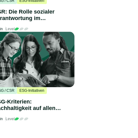
SG / CSR
ESG-Initiativen
R: Die Rolle sozialer
rantwortung im
ternehmen
in
Level
SG / CSR
ESG-Initiativen
G-Kriterien:
chhaltigkeit auf allen
ternehmensebenen
in
Level