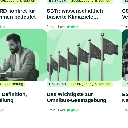
setzgebung & Normen
ESG / CSR
Gesetzgebung & Normen
E
RD konkret für
SBTi: wissenschaftlich
CS
ehmen bedeutet
basierte Klimaziele
Ve
umsetzen
Un
1 min
Level
1 m
₂-Bilanzierung
ESG / CSR
Gesetzgebung & Normen
E
 Definition,
Das Wichtigste zur
ES
ellung
Omnibus-Gesetzgebung
Na
Un
1 min
Level
1 m