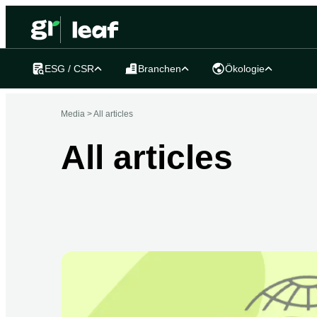
ESG / CSR
Branchen
Ökologie
Media >
All articles
All articles