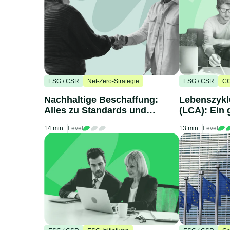
ESG / CSR
Net-Zero-Strategie
ESG / CSR
CO
Nachhaltige Beschaffung:
Lebenszykl
Alles zu Standards und
(LCA): Ein 
Umsetzung
Ansatz
14 min
Level
13 min
Level