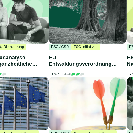
₂-Bilanzierung
ESG / CSR
ESG-Initiativen
E
usanalyse
EU-
ES
ganzheitlicher
Entwaldungsverordnung
Na
(EUDR)
13 min
Level
15 