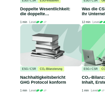
ESG / CSR
ESG-Initiativen
ESG / CSR
Ge
Doppelte Wesentlichkeit:
Was die CS
die doppelte
Ihr Untern
Wesentlichkeitsanalyse
1 min
Level
12 min
Level
erklärt
ESG / CSR
CO₂-Bilanzierung
ESG / CSR
CO
Nachhaltigkeitsbericht
CO₂-Bilanz:
GHG Protocol konform
Inhalt, Erst
1 min
Level
1 min
Level