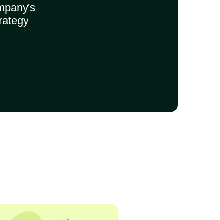
mpany's
rategy