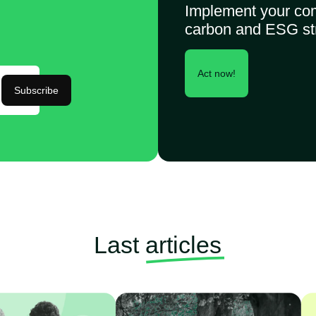
Implement your co
carbon and ESG st
Act now!
Subscribe
Last
articles