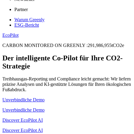
Partner
Warum Greenly
ESG-Bericht
EcoPilot
CARBON MONITORED ON GREENLY
:
2
9
1
,
9
8
6
,
9
5
5
tCO2e
Der intelligente Co-Pilot für Ihre CO2-
Strategie
Treibhausgas-Reporting und Compliance leicht gemacht: Wir liefern
präzise Analysen und KI-gestützte Lösungen für Ihren ökologischen
Fußabdruck.
Unverbindliche Demo
Unverbindliche Demo
Discover EcoPilot AI
Discover EcoPilot AI