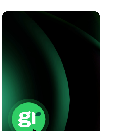
ausgabenbasierter Daten sowie lieferantenspezifischer Metriken