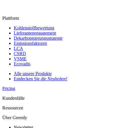
Plattform
Kohlenstoffbewertung
Lieferantenengagement
Dekarbonisierungsstrategie
Emissionsfaktoren
LCA
CSRD
VSME
Ecovadis
Alle unsere Produkte
Entdecken Sie
die Neuheiten!
Pricing
Kundenfälle
Ressourcen
Über Greenly
Newsletter