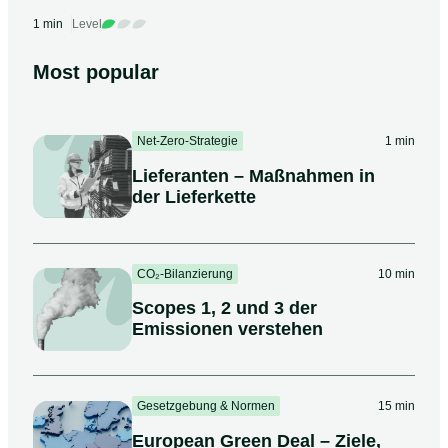
1 min
Level
Most popular
Net-Zero-Strategie
1 min
Lieferanten – Maßnahmen in
der Lieferkette
CO₂-Bilanzierung
10 min
Scopes 1, 2 und 3 der
Emissionen verstehen
Gesetzgebung & Normen
15 min
European Green Deal – Ziele,