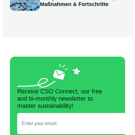
Maßnahmen & Fortschritte
Receive CSO Connect, our free
and bi-monthly newsletter to
master sustainability!