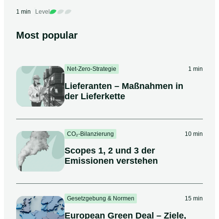
1 min
Level
Most popular
Net-Zero-Strategie
1 min
Lieferanten – Maßnahmen in
der Lieferkette
CO₂-Bilanzierung
10 min
Scopes 1, 2 und 3 der
Emissionen verstehen
Gesetzgebung & Normen
15 min
European Green Deal – Ziele,