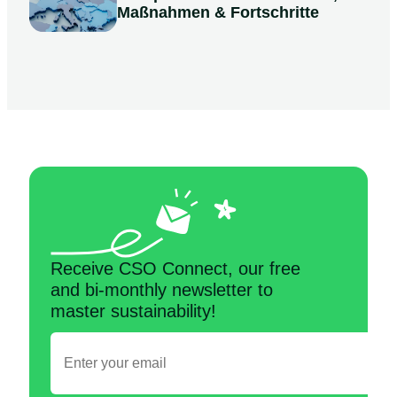
Maßnahmen & Fortschritte
Receive CSO Connect, our free
and bi-monthly newsletter to
master sustainability!