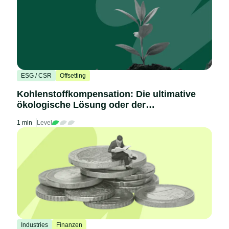
ESG / CSR
Offsetting
Kohlenstoffkompensation: Die ultimative
ökologische Lösung oder der
Klimabetrug des Jahrhunderts?
1 min
Level
Industries
Finanzen