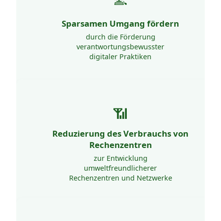
Bekämpfung energieintensiver
Praktiken: übermäßiges
Sparsamen Umgang fördern
Streaming, unnötige E-Mails,
unsachgemäße Nutzung der
durch die Förderung
Cloud...
verantwortungsbewusster
digitaler Praktiken
📶
Bevorzugung von Hosting-
Reduzierung des Verbrauchs von
Anbietern, die weniger Energie
verbrauchen und ihre
Rechenzentren
Auswirkungen transparent
zur Entwicklung
machen.
umweltfreundlicherer
Rechenzentren und Netzwerke