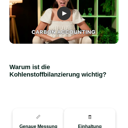
Warum ist die
Kohlenstoffbilanzierung wichtig?
📏
🧾
Carbon Accounting
Bleiben Sie im Einklang
quantifiziert
mit sich entwickelnden
Genaue Messung
Einhaltung