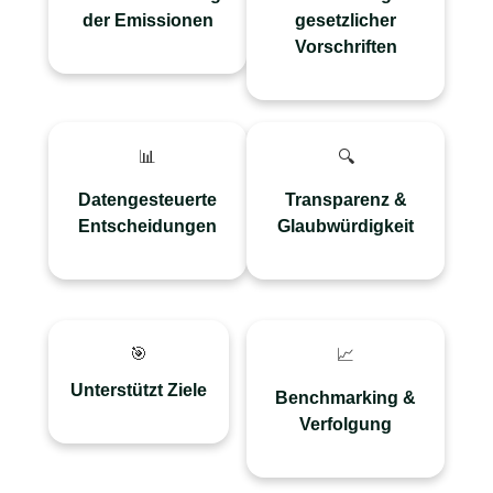
Treibhausgasemissionen
Offenlegungsvorschriften,
der Emissionen
gesetzlicher
über alle Scopes hinweg
indem Sie konsistente,
Vorschriften
und schafft eine
auditierbare
verlässliche Grundlage
Emissionsdaten
für Maßnahmen.
erstellen.
📊
🔍
Die Messung deckt
Nachvollziehbare
Hotspots auf,
Aufzeichnungen
Datengesteuerte
Transparenz &
sodass Sie
schaffen Vertrauen
Entscheidungen
Glaubwürdigkeit
Reduzierungen
bei Kunden,
priorisieren und
Investoren und
Ressourcen effektiv
Teams durch klare
zuweisen können.
Berichterstattung.
🎯
📈
Bietet die
Wiederholte Zyklen
Grundlage, um
ermöglichen den
Unterstützt Ziele
Benchmarking &
wissenschaftlich
Vergleich über
Verfolgung
fundierte Ziele
Zeiträume,
festzulegen und
Geschäftseinheiten
den Fortschritt Jahr
und Lieferanten