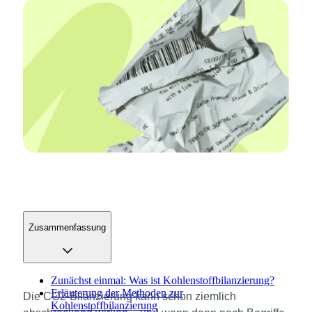
Zusammenfassung
Zunächst einmal: Was ist Kohlenstoffbilanzierung?
Erläuterung der Methoden zur
Die CO2-Bilanzierung kann schon ziemlich
Kohlenstoffbilanzierung