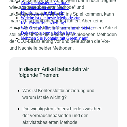
abschreckend wirken – und wenn dann noch Begriffe
Ausgabenbasierte Methode
wie „ausgabenbasierte Methode“ und
Aktivitätsbasierte Methode
Hybridbasierte Methode
„aktivitätsbasierte Methode“ ins Spiel kommen, kann
Welche ist die beste Methode zur
man sich schnell überfordert fühlen. Aber keine
Kohlenstoffbilanzierung?
Sorge, Greenly steht Ihnen zur Seite. In diesem Artikel
Wie Greenly Ihrem Unternehmen bei der
Dekarbonisierung helfen kann
stellen wir Ihnen die beiden verschiedenen Methoden
Nehmen Sie Kontakt mit Greenly auf
der CO2-Bilanzierung vor und beleuchten die Vor-
und Nachteile beider Methoden.
In diesem Artikel behandeln wir
folgende Themen:
Was ist Kohlenstoffbilanzierung und
warum ist sie wichtig?
Die wichtigsten Unterschiede zwischen
der verbrauchsbasierten und der
aktivitätsbasierten Methode