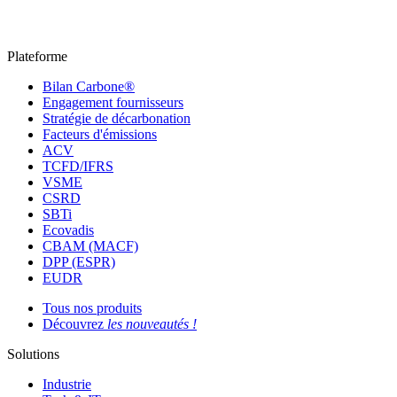
Plateforme
Bilan Carbone®
Engagement fournisseurs
Stratégie de décarbonation
Facteurs d'émissions
ACV
TCFD/IFRS
VSME
CSRD
SBTi
Ecovadis
CBAM (MACF)
DPP (ESPR)
EUDR
Tous nos produits
Découvrez
les nouveautés !
Solutions
Industrie