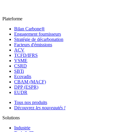
Plateforme
Bilan Carbone®
Engagement fournisseurs
Stratégie de décarbonation
Facteurs d'émissions
ACV
TCFD/IFRS
VSME
CSRD
SBTi
Ecovadis
CBAM (MACF)
DPP (ESPR)
EUDR
Tous nos produits
Découvrez
les nouveautés !
Solutions
Industrie