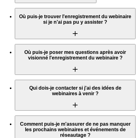
Envoyez un e-mail à
[email protected]
pour demander à
participer à notre prochain webinaire. Veuillez indiquer dans
Où puis-je trouver l'enregistrement du webinaire
l'e-mail pourquoi vous pensez que votre participation serait
si je n'ai pas pu y assister ?
bénéfique.
Tous nos webinaires sont enregistrés et disponibles sur notre
chaîne YouTube
. Certains webinaires sont également
Où puis-je poser mes questions après avoir
disponibles sous forme de podcasts.
visionné l'enregistrement du webinaire ?
Vous pouvez adresser toutes vos questions concernant les
webinaires passés à l'adresse e-mail suivante :
Qui dois-je contacter si j'ai des idées de
[email protected]
webinaires à venir ?
Toutes les idées sont toujours les bienvenues ! Vous pouvez
envoyer vos idées ou suggestions à :
[email protected]
Comment puis-je m'assurer de ne pas manquer
les prochains webinaires et événements de
réseautage ?