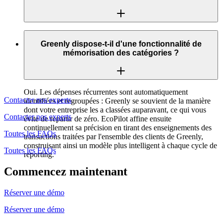
Nous avons ce qu'il vous faut! Restez informé de nos
dernières mises à jour et actualités en vous abonnant à notre
Greenly dispose-t-il d'une fonctionnalité de
newsletter et en nous suivant sur les réseaux sociaux.
mémorisation des catégories ?
Oui. Les dépenses récurrentes sont automatiquement
Contacter nos experts
identifiées et regroupées : Greenly se souvient de la manière
dont votre entreprise les a classées auparavant, ce qui vous
Contacter nos experts
évite de repartir de zéro. EcoPilot affine ensuite
continuellement sa précision en tirant des enseignements des
Toutes les FAQs
transactions traitées par l'ensemble des clients de Greenly,
construisant ainsi un modèle plus intelligent à chaque cycle de
Toutes les FAQs
reporting.
Commencez maintenant
Réserver une démo
Réserver une démo