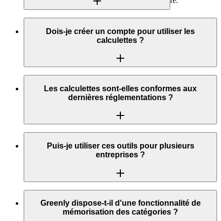
environnemental et social sans barrière financière.
Absolument. Vos données ne sont ni stockées, ni partagées.
Tous les calculs s'effectuent localement dans votre navigateur.
Dois-je créer un compte pour utiliser les
Nous respectons le RGPD et ne collectons aucune donnée
calculettes ?
personnelle ou d'entreprise.
Non, aucune inscription n'est requise. Vous pouvez accéder
immédiatement aux trois calculettes et les utiliser autant de
Les calculettes sont-elles conformes aux
fois que nécessaire, sans aucune limitation.
dernières réglementations ?
Oui, nos outils sont régulièrement mis à jour pour refléter les
dernières évolutions réglementaires (CSRD, SFDR,
Puis-je utiliser ces outils pour plusieurs
taxonomie européenne, etc.). Une équipe d'experts RSE veille
entreprises ?
à maintenir la conformité.
Bien sûr ! Ces outils sont parfaits pour les consultants RSE,
cabinets comptables, ou toute personne accompagnant
Greenly dispose-t-il d'une fonctionnalité de
plusieurs entreprises dans leur démarche ESG. Aucune
mémorisation des catégories ?
restriction d'usage.