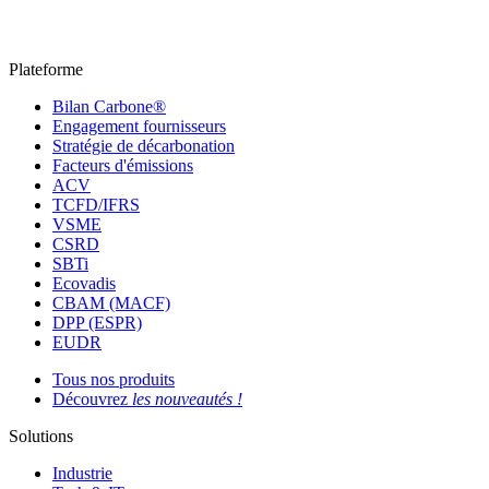
Plateforme
Bilan Carbone®
Engagement fournisseurs
Stratégie de décarbonation
Facteurs d'émissions
ACV
TCFD/IFRS
VSME
CSRD
SBTi
Ecovadis
CBAM (MACF)
DPP (ESPR)
EUDR
Tous nos produits
Découvrez
les nouveautés !
Solutions
Industrie