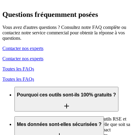
Questions fréquemment posées
Vous avez d'autres questions ? Consultez notre FAQ complète ou
contactez notre service commercial pour obtenir la réponse à vos
questions.
Contacter nos experts
Contacter nos experts
Toutes les FAQs
Toutes les FAQs
Pourquoi ces outils sont-ils 100% gratuits ?
Notre mission est de démocratiser l'accès aux outils RSE et
ESG. Nous croyons que chaque entreprise, quelle que soit sa
Mes données sont-elles sécurisées ?
taille, doit pouvoir mesurer et améliorer son impact