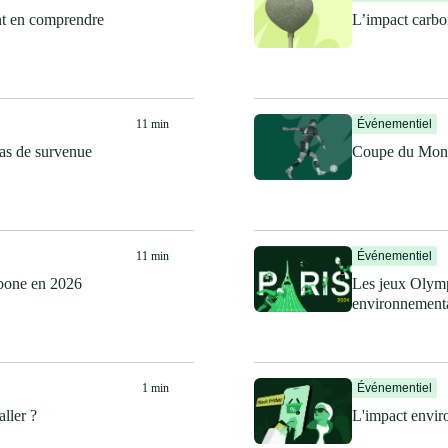
ent en comprendre
L’impact carbo
11 min
Événementiel
cas de survenue
Coupe du Monde
11 min
Événementiel
rbone en 2026
Les jeux Olymp
environnement
1 min
Événementiel
ller ?
L'impact envir