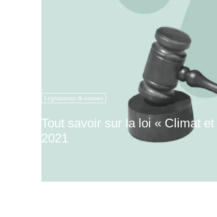
Législations & normes
Tout savoir sur la loi « Climat e
2021