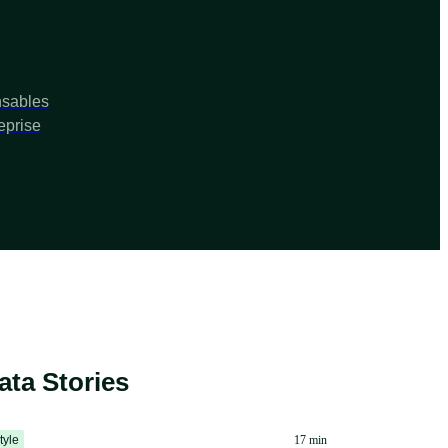
nsables
eprise
ata Stories
style
17 min