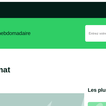
 hebdomadaire
mat
Les plu