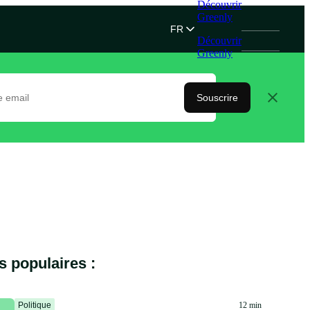
Découvrir
Greenly
FR
Découvrir
Greenly
Souscrire
s populaires :
Politique
12 min