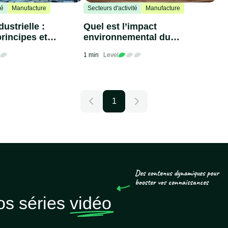
té
Manufacture
Secteurs d'activité
Manufacture
ustrielle :
Quel est l’impact
principes et
environnemental du
carton ?
1 min
Level
1
os séries
vidéo