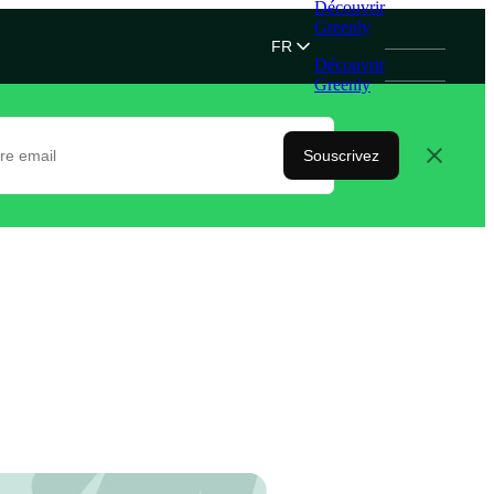
Découvrir
Greenly
FR
Découvrir
Greenly
Souscrivez