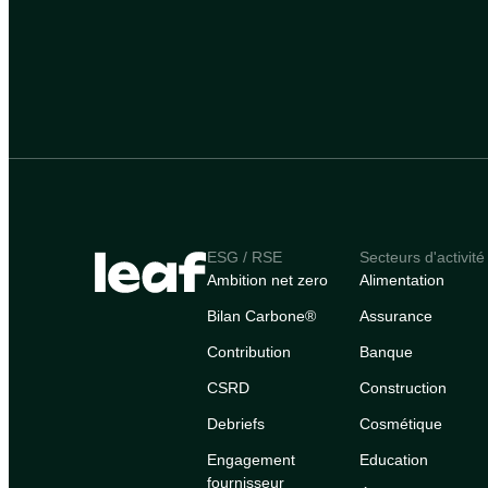
ESG / RSE
Secteurs d'activité
Ambition net zero
Alimentation
Bilan Carbone®
Assurance
Contribution
Banque
CSRD
Construction
Debriefs
Cosmétique
Engagement
Education
fournisseur