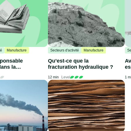
té
Manufacture
Secteurs d'activité
Manufacture
Se
sponsable
Qu’est-ce que la
Av
dans la
fracturation hydraulique ?
es
ion des récits
aé
12 min
Level
1 m