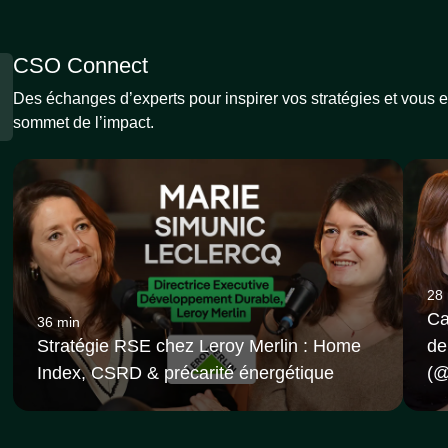
CSO Connect
Des échanges d’experts pour inspirer vos stratégies et vous
sommet de l’impact.
28
Ca
36 min
Stratégie RSE chez Leroy Merlin : Home
de
Index, CSRD & précarité énergétique
(‪