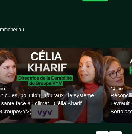
 emmener au
 min
42 min
nicules, pollution, hôpitaux : le système
Réconcilie
 santé face au climat - Célia Kharif
Levrault 
@GroupeVYV‬)
Bortolaso