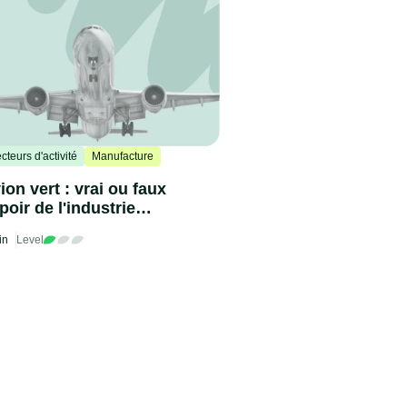
cteurs d'activité
Manufacture
ion vert : vrai ou faux
poir de l'industrie
ronautique ?
in
Level