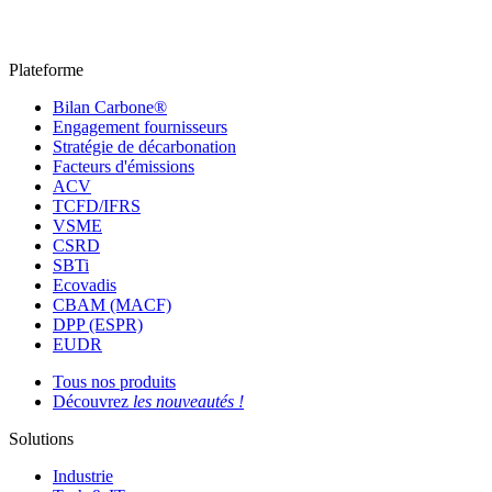
Plateforme
Bilan Carbone®
Engagement fournisseurs
Stratégie de décarbonation
Facteurs d'émissions
ACV
TCFD/IFRS
VSME
CSRD
SBTi
Ecovadis
CBAM (MACF)
DPP (ESPR)
EUDR
Tous nos produits
Découvrez
les nouveautés !
Solutions
Industrie