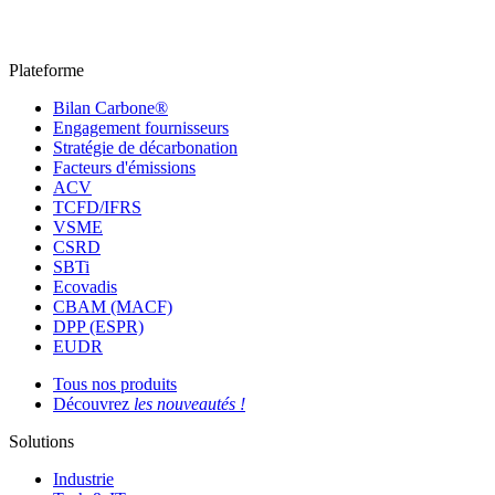
Plateforme
Bilan Carbone®
Engagement fournisseurs
Stratégie de décarbonation
Facteurs d'émissions
ACV
TCFD/IFRS
VSME
CSRD
SBTi
Ecovadis
CBAM (MACF)
DPP (ESPR)
EUDR
Tous nos produits
Découvrez
les nouveautés !
Solutions
Industrie