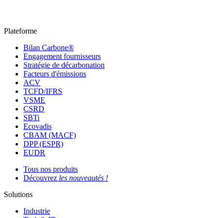
Plateforme
Bilan Carbone®
Engagement fournisseurs
Stratégie de décarbonation
Facteurs d'émissions
ACV
TCFD/IFRS
VSME
CSRD
SBTi
Ecovadis
CBAM (MACF)
DPP (ESPR)
EUDR
Tous nos produits
Découvrez
les nouveautés !
Solutions
Industrie