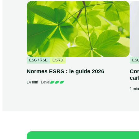
ESG / RSE
CSRD
ESG
Normes ESRS : le guide 2026
Com
car
14 min
Level
1 min