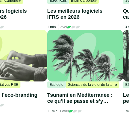
lan Carbone®
ESG / RSE
Bilan Carbone®
Se
rs logiciels
Les meilleurs logiciels
Qu
026
IFRS en 2026
ca
1 min
Level
13 
tiatives RSE
Écologie
Sciences de la vie et de la terre
ES
 l’éco-branding
Tsunami en Méditerranée :
Le
ce qu’il se passe et s’y
pe
préparer
11 min
Level
1 m