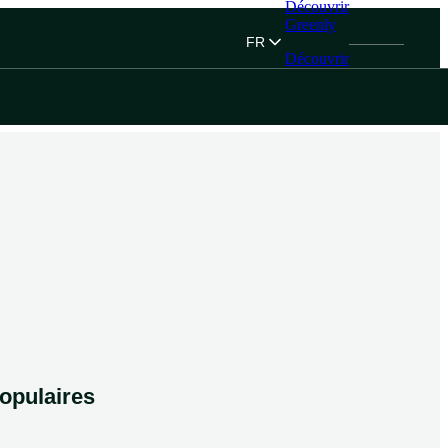
Découvrir
Greenly
FR
Découvrir
Greenly
opulaires