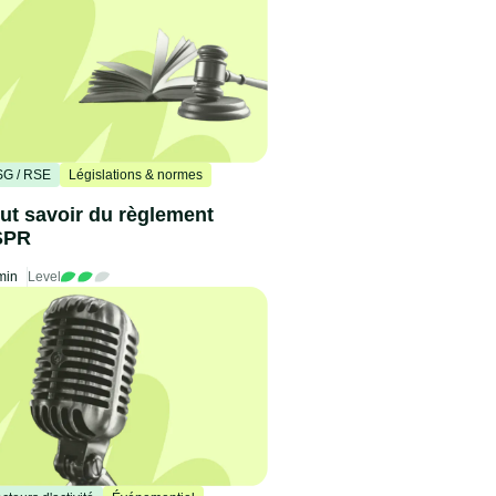
G / RSE
Législations & normes
ut savoir du règlement
SPR
min
Level