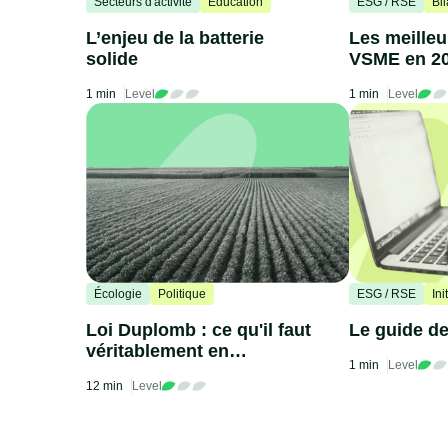
Secteurs d'activité
Education
ESG / RSE
Bi
L’enjeu de la batterie
Les meilleu
solide
VSME en 2
1 min
Level
1 min
Level
Écologie
Politique
ESG / RSE
Ini
Loi Duplomb : ce qu'il faut
Le guide de
véritablement en
1 min
Level
comprendre
12 min
Level