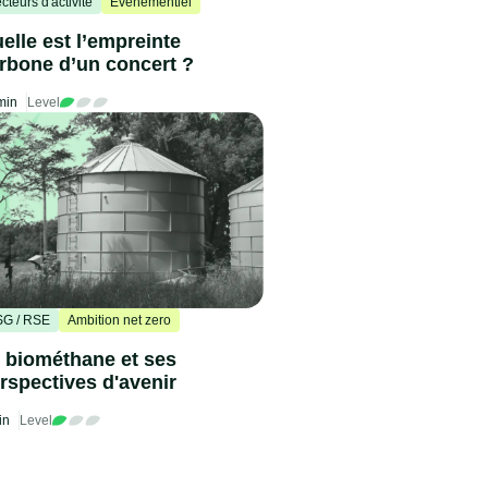
cteurs d'activité
Événementiel
elle est l’empreinte
rbone d’un concert ?
min
Level
G / RSE
Ambition net zero
 biométhane et ses
rspectives d'avenir
in
Level