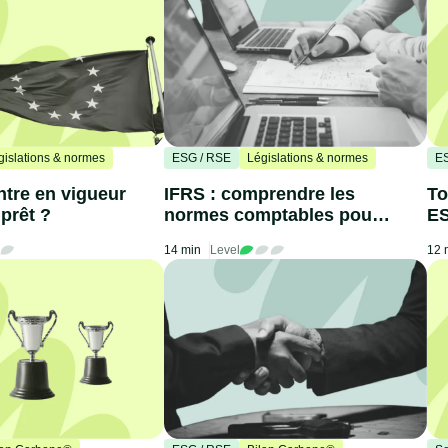
gislations & normes
ESG / RSE
Législations & normes
ES
tre en vigueur
IFRS : comprendre les
To
 prêt ?
normes comptables pour
E
votre entreprise
14 min
Level
12 