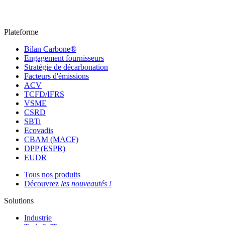
Plateforme
Bilan Carbone®
Engagement fournisseurs
Stratégie de décarbonation
Facteurs d'émissions
ACV
TCFD/IFRS
VSME
CSRD
SBTi
Ecovadis
CBAM (MACF)
DPP (ESPR)
EUDR
Tous nos produits
Découvrez
les nouveautés !
Solutions
Industrie