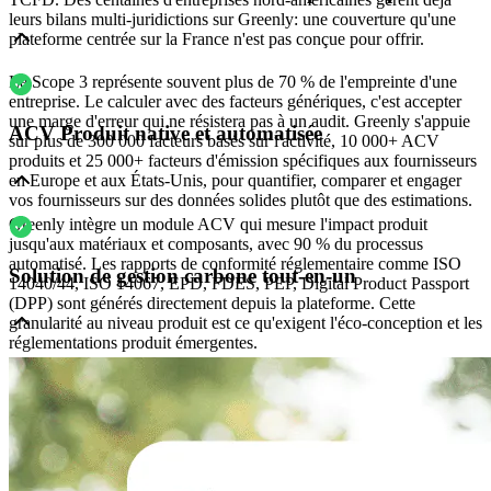
leurs bilans multi-juridictions sur Greenly: une couverture qu'une
plateforme centrée sur la France n'est pas conçue pour offrir.
Le Scope 3 représente souvent plus de 70 % de l'empreinte d'une
entreprise. Le calculer avec des facteurs génériques, c'est accepter
une marge d'erreur qui ne résistera pas à un audit. Greenly s'appuie
ACV Produit native et automatisée
sur plus de 300 000 facteurs basés sur l'activité, 10 000+ ACV
produits et 25 000+ facteurs d'émission spécifiques aux fournisseurs
en Europe et aux États-Unis, pour quantifier, comparer et engager
vos fournisseurs sur des données solides plutôt que des estimations.
Greenly intègre un module ACV qui mesure l'impact produit
jusqu'aux matériaux et composants, avec 90 % du processus
automatisé. Les rapports de conformité réglementaire comme ISO
Solution de gestion carbone tout-en-un
14040/44, ISO 14067, EPD, FDES, PEP, Digital Product Passport
(DPP) sont générés directement depuis la plateforme. Cette
granularité au niveau produit est ce qu'exigent l'éco-conception et les
réglementations produit émergentes.
Bilan Carbone®, ACV produit, reporting CSRD/VSME/IFRS et
engagement fournisseurs sont tous connectés dans Greenly : pas de
double saisie, pas de réconciliation manuelle entre outils. Avec 3 500
clients représentant 250 MtCO2e sous gestion, la plateforme crée un
véritable effet réseau Scope 3 : beaucoup de vos fournisseurs sont
probablement déjà sur Greenly, ce qui vous permet de collecter des
données primaires directement.