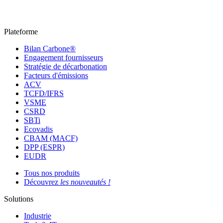
Plateforme
Bilan Carbone®
Engagement fournisseurs
Stratégie de décarbonation
Facteurs d'émissions
ACV
TCFD/IFRS
VSME
CSRD
SBTi
Ecovadis
CBAM (MACF)
DPP (ESPR)
EUDR
Tous nos produits
Découvrez
les nouveautés !
Solutions
Industrie