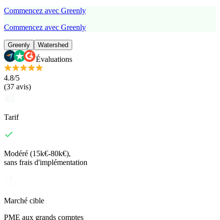
Commencez avec Greenly
Commencez avec Greenly
Greenly
Watershed
Évaluations
4.8
/5
(
37
avis
)
Tarif
Modéré (15k€-80k€),
sans frais d'implémentation
Marché cible
PME aux grands comptes