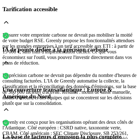
Tarification accessible
Mesurer votre empreinte carbone ne devrait pas mobiliser la moitié
de votre budget RSE. Greenly propose les fonctionnalités attendues
par les grandes entreprises à un tarif accessible aux ETI : à partir de
IA de pointe dédiée à la précision carbone
15 000 €, sans frais d'implémentation cachés. Ce que vous
économisez sur l'outil, vous pouvez l'investir directement dans vos
plans de réduction.
La précision carbone ne devrait pas dépendre du nombre d'heures de
consulting facturées. L'IA de Greenly automatise la collecte, la
classification et la réconciliation des données d'émissions, sur la base
Une couverture transatlantique : Europe &
de 300 000 facteurs d'activité. Résultat : moins de saisie manuelle,
Amérique du Nord
moins d'erreurs, et des équipes qui se concentrent sur les décisions
plutôt que sur la consolidation.
Greenly est conçu pour les organisations opérant des deux côtés de
l'Atlantique. Côté européen : CSRD native, taxonomie verte,
CBAM. Côté américain : SEC Climate Disclosure, SB 253/261,
La base de facteurs d'émission la plus complète
TCFD. Des centaines d'entreprises nord-américaines gèrent déjà