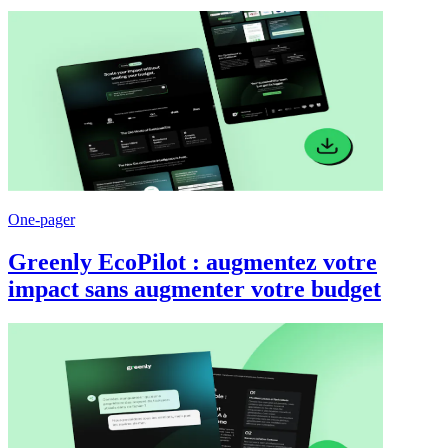
One-pager
Greenly EcoPilot : augmentez votre
impact sans augmenter votre budget