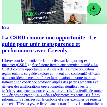
ESG
La CSRD comme une opportunité - Le
guide pour unir transparence et
performance avec Greenly
Libérez tout le potentiel de la directive sur le reporting extra-
financier (CSRD) grâce à notre livre blanc complet intitulé « La
CSRD comme opportunité ». Au-delà de la simple obligation
réglementaire, ce guide explore comment une conformité efficace
peut considérablement renforcer la réputation de votre marque,
instaurer une confiance profonde auprès des parties prenantes et
générer des améliorations opérationnelles significatives. En
téléchargeant cette ressource, vous aurez accès à la feuille de route
en 7 étapes de greenly, aux délais réglementaires actualisés, à des
informations avancées sur le carbone et à des exemples de réussite
concrets. Téléchargez ce livre blanc et transformez la conformité en