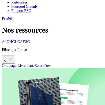
Partenaires
Pourquoi Greenly
Rapport ESG
EcoPilot
Nos ressources
All
GHG
LCA
ESG
Filtrer par format
All
One-pager
Livre blanc
Baromètre