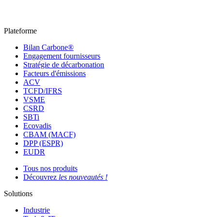
Plateforme
Bilan Carbone®
Engagement fournisseurs
Stratégie de décarbonation
Facteurs d'émissions
ACV
TCFD/IFRS
VSME
CSRD
SBTi
Ecovadis
CBAM (MACF)
DPP (ESPR)
EUDR
Tous nos produits
Découvrez
les nouveautés !
Solutions
Industrie