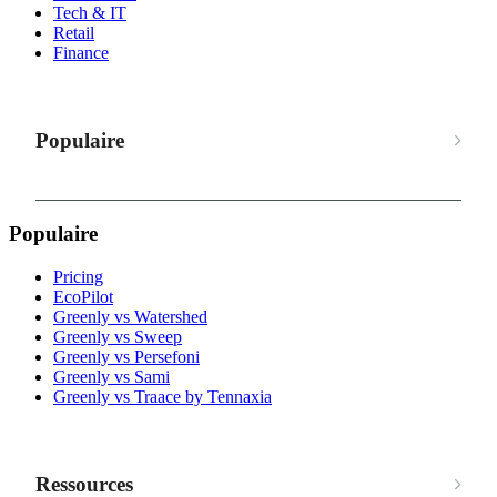
Tech & IT
Retail
Finance
Populaire
Populaire
Pricing
EcoPilot
Greenly vs Watershed
Greenly vs Sweep
Greenly vs Persefoni
Greenly vs Sami
Greenly vs Traace by Tennaxia
Ressources