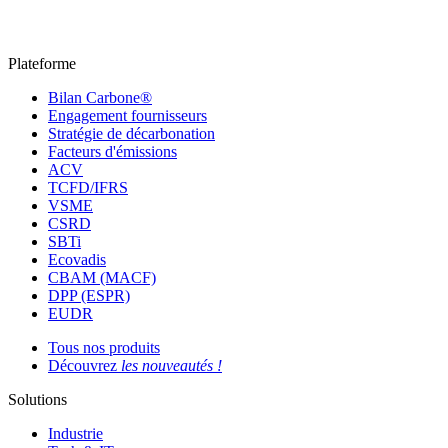
Plateforme
Bilan Carbone®
Engagement fournisseurs
Stratégie de décarbonation
Facteurs d'émissions
ACV
TCFD/IFRS
VSME
CSRD
SBTi
Ecovadis
CBAM (MACF)
DPP (ESPR)
EUDR
Tous nos produits
Découvrez
les nouveautés !
Solutions
Industrie