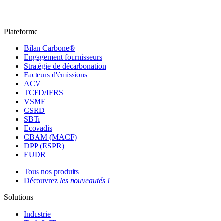
Plateforme
Bilan Carbone®
Engagement fournisseurs
Stratégie de décarbonation
Facteurs d'émissions
ACV
TCFD/IFRS
VSME
CSRD
SBTi
Ecovadis
CBAM (MACF)
DPP (ESPR)
EUDR
Tous nos produits
Découvrez
les nouveautés !
Solutions
Industrie