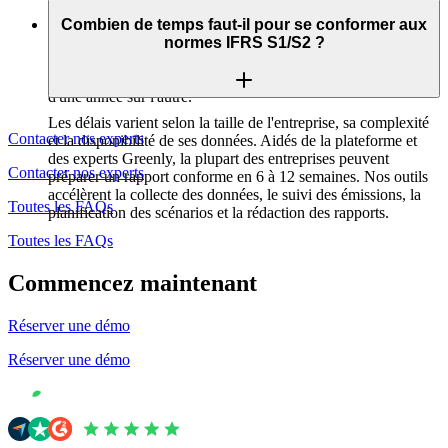
Les divulgations doivent être publiées chaque année dans le
impacts financiers liés au climat. Cependant, la plateforme
scénarios.
cadre du reporting financier général de l’entreprise - en règle
Combien de temps faut-il pour se conformer aux
ESG de Greenly dispose de flux de données partagés pour
générale, selon le même calendrier que vos états financiers
normes IFRS S1/S2 ?
Les mesures et les objectifs utilisés pour gérer les
chaque cadre de référence ESG : nul besoin de procéder à une
vérifiés. La plateforme Greenly permet le suivi de version, la
risques climatiques.
nouvelle collecte ou à un nouveau formatage des données.
collaboration entre différentes équipes et les comparaisons
d'une année sur l'autre.
Les délais varient selon la taille de l'entreprise, sa complexité
Contacter nos experts
et la disponibilité de ses données. Aidés de la plateforme et
des experts Greenly, la plupart des entreprises peuvent
Contacter nos experts
préparer un rapport conforme en 6 à 12 semaines. Nos outils
accélèrent la collecte des données, le suivi des émissions, la
Toutes les FAQs
planification des scénarios et la rédaction des rapports.
Toutes les FAQs
Commencez maintenant
Réserver une démo
Réserver une démo