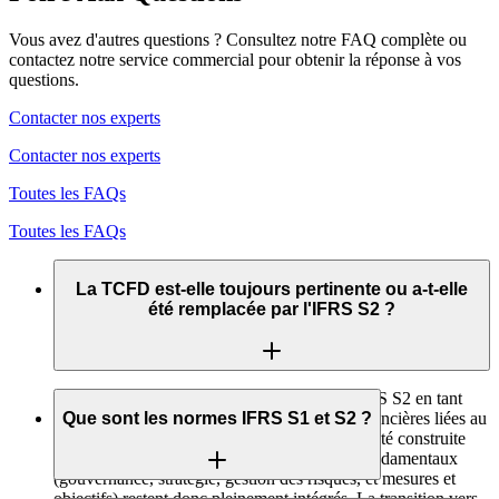
Vous avez d'autres questions ? Consultez notre FAQ complète ou
contactez notre service commercial pour obtenir la réponse à vos
questions.
Contacter nos experts
Contacter nos experts
Toutes les FAQs
Toutes les FAQs
La TCFD est-elle toujours pertinente ou a-t-elle
été remplacée par l'IFRS S2 ?
La TCFD a désormais été remplacée par l'IFRS S2 en tant
que norme mondiale pour les informations financières liées au
Que sont les normes IFRS S1 et S2 ?
climat. Cependant, l'IFRS S2 a explicitement été construite
sur le cadre de la TCFD - ses quatre piliers fondamentaux
(gouvernance, stratégie, gestion des risques, et mesures et
objectifs) restent donc pleinement intégrés. La transition vers