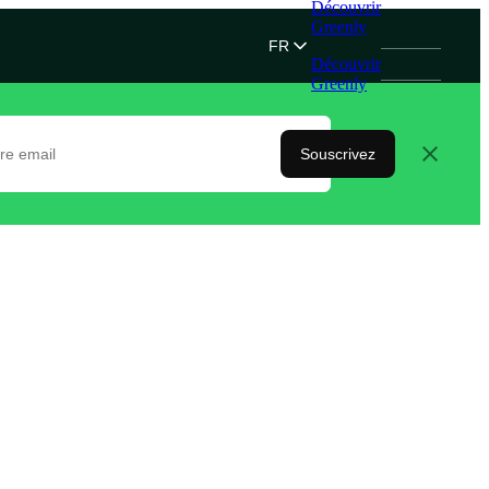
Découvrir
Greenly
FR
Découvrir
Greenly
Souscrivez