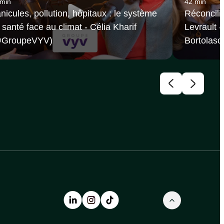
 min
42 min
nicules, pollution, hôpitaux : le système
Réconcilie
 santé face au climat - Célia Kharif
Levrault 
@GroupeVYV‬)
Bortolaso