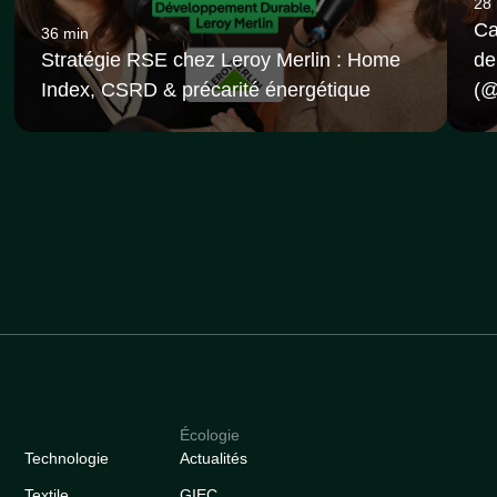
28
Ca
36 min
Stratégie RSE chez Leroy Merlin : Home
de
Index, CSRD & précarité énergétique
(‪
Écologie
Technologie
Actualités
Textile
GIEC