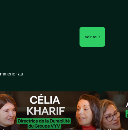
Voir tout
 emmener au