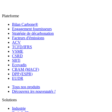
Plateforme
Bilan Carbone®
Engagement fournisseurs
Stratégie de décarbonation
Facteurs d'émissions
ACV
TCFD/IFRS
VSME
CSRD
SBTi
Ecovadis
CBAM (MACF)
DPP (ESPR)
EUDR
Tous nos produits
Découvrez
les nouveautés !
Solutions
Industrie