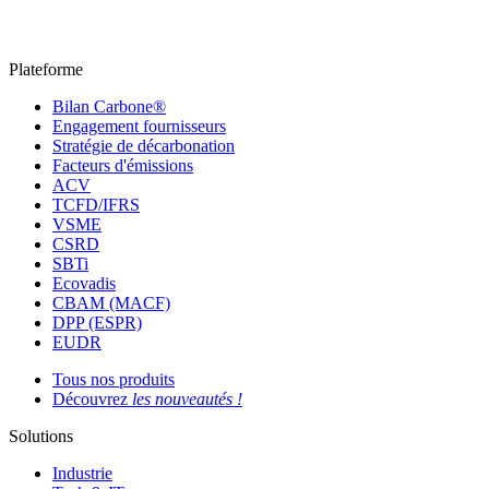
Plateforme
Bilan Carbone®
Engagement fournisseurs
Stratégie de décarbonation
Facteurs d'émissions
ACV
TCFD/IFRS
VSME
CSRD
SBTi
Ecovadis
CBAM (MACF)
DPP (ESPR)
EUDR
Tous nos produits
Découvrez
les nouveautés !
Solutions
Industrie