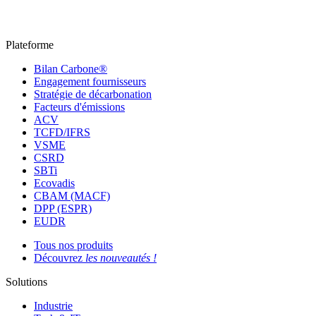
Plateforme
Bilan Carbone®
Engagement fournisseurs
Stratégie de décarbonation
Facteurs d'émissions
ACV
TCFD/IFRS
VSME
CSRD
SBTi
Ecovadis
CBAM (MACF)
DPP (ESPR)
EUDR
Tous nos produits
Découvrez
les nouveautés !
Solutions
Industrie