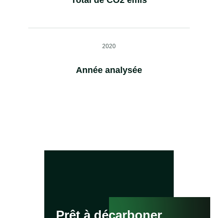
Total de CO2 émis
2020
Année analysée
Prêt à décarboner