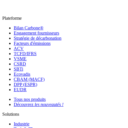
Plateforme
Bilan Carbone®
Engagement fournisseurs
Stratégie de décarbonation
Facteurs d'émissions
ACV
TCFD/IFRS
VSME
CSRD
SBTi
Ecovadis
CBAM (MACF)
DPP (ESPR)
EUDR
Tous nos produits
Découvrez
les nouveautés !
Solutions
Industrie