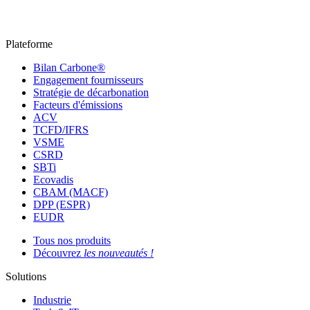
Plateforme
Bilan Carbone®
Engagement fournisseurs
Stratégie de décarbonation
Facteurs d'émissions
ACV
TCFD/IFRS
VSME
CSRD
SBTi
Ecovadis
CBAM (MACF)
DPP (ESPR)
EUDR
Tous nos produits
Découvrez
les nouveautés !
Solutions
Industrie