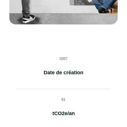
2007
Date de création
81
tCO2e/an