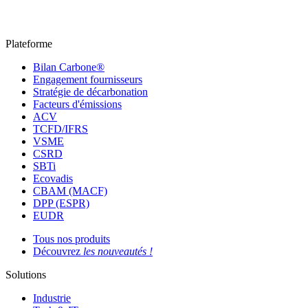
Plateforme
Bilan Carbone®
Engagement fournisseurs
Stratégie de décarbonation
Facteurs d'émissions
ACV
TCFD/IFRS
VSME
CSRD
SBTi
Ecovadis
CBAM (MACF)
DPP (ESPR)
EUDR
Tous nos produits
Découvrez
les nouveautés !
Solutions
Industrie