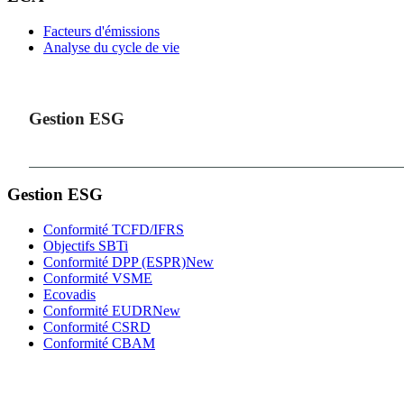
Facteurs d'émissions
Analyse du cycle de vie
Gestion ESG
Gestion ESG
Conformité TCFD/IFRS
Objectifs SBTi
Conformité DPP (ESPR)
New
Conformité VSME
Ecovadis
Conformité EUDR
New
Conformité CSRD
Conformité CBAM