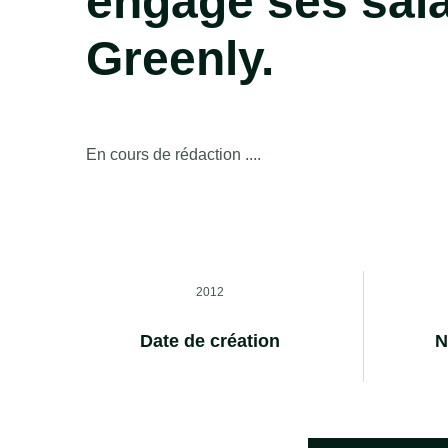
engage ses sala
Greenly.
En cours de rédaction ....
2012
Date de création
N