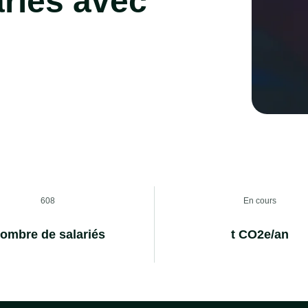
riés avec
608
En cours
ombre de salariés
t CO2e/an