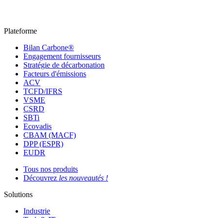
Plateforme
Bilan Carbone®
Engagement fournisseurs
Stratégie de décarbonation
Facteurs d'émissions
ACV
TCFD/IFRS
VSME
CSRD
SBTi
Ecovadis
CBAM (MACF)
DPP (ESPR)
EUDR
Tous nos produits
Découvrez
les nouveautés !
Solutions
Industrie