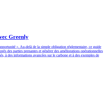
avec Greenly
opportunité ». Au-delà de la simple obligation réglementaire, ce guide
rès des parties prenantes et générer des améliorations opérationnelles
lisés, à des informations avancées sur le carbone et à des exemples de