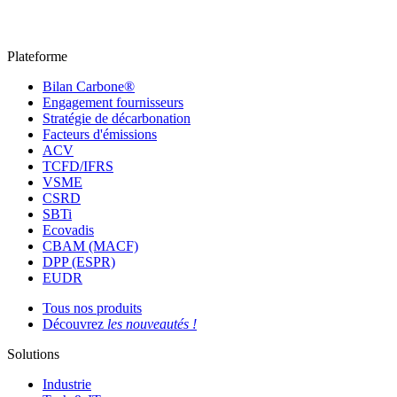
Plateforme
Bilan Carbone®
Engagement fournisseurs
Stratégie de décarbonation
Facteurs d'émissions
ACV
TCFD/IFRS
VSME
CSRD
SBTi
Ecovadis
CBAM (MACF)
DPP (ESPR)
EUDR
Tous nos produits
Découvrez
les nouveautés !
Solutions
Industrie