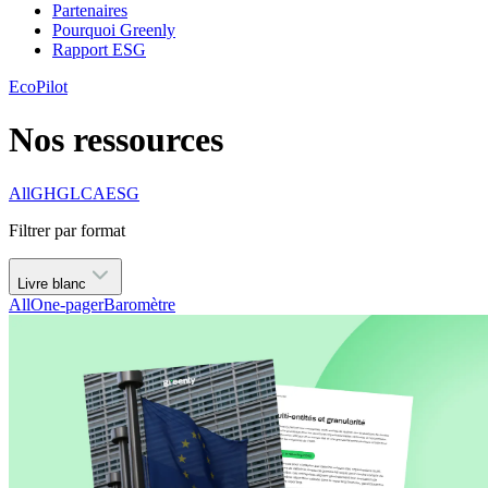
Partenaires
Pourquoi Greenly
Rapport ESG
EcoPilot
Nos ressources
All
GHG
LCA
ESG
Filtrer par format
Livre blanc
All
One-pager
Baromètre