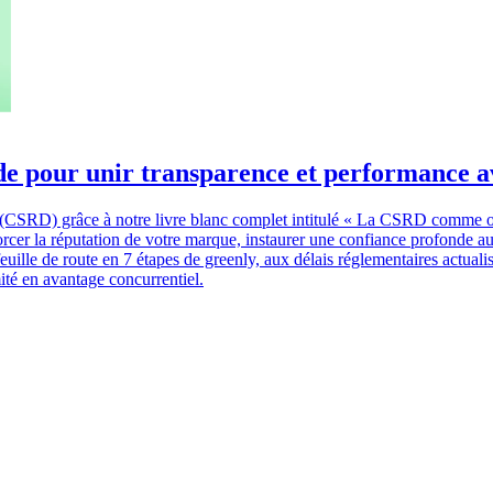
e pour unir transparence et performance 
cier (CSRD) grâce à notre livre blanc complet intitulé « La CSRD comme 
er la réputation de votre marque, instaurer une confiance profonde aup
 feuille de route en 7 étapes de greenly, aux délais réglementaires actua
ité en avantage concurrentiel.