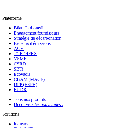
Plateforme
Bilan Carbone®
Engagement fournisseurs
Stratégie de décarbonation
Facteurs d'émissions
ACV
TCFD/IFRS
VSME
CSRD
SBTi
Ecovadis
CBAM (MACF)
DPP (ESPR)
EUDR
Tous nos produits
Découvrez
les nouveautés !
Solutions
Industrie