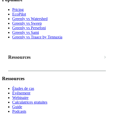
Pricing
EcoPilot
Greenly vs Watershed
Greenly vs Sweep
Greenly vs Persefoni
Greenly vs Sami
Greenly vs Traace by Tennaxia
Ressources
Ressources
Études de cas
Événement
Webinaire
Calculatrices gratuites
Guide
Podcasts