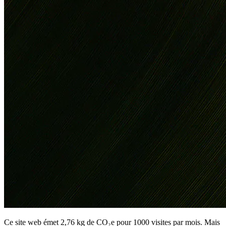
Ce site web émet 2,76 kg de CO₂e pour 1000 visites par mois. Mais