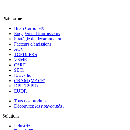
Plateforme
Bilan Carbone®
Engagement fournisseurs
Stratégie de décarbonation
Facteurs d'émissions
ACV
TCFD/IFRS
VSME
CSRD
SBTi
Ecovadis
CBAM (MACF)
DPP (ESPR)
EUDR
Tous nos produits
Découvrez
les nouveautés !
Solutions
Industrie