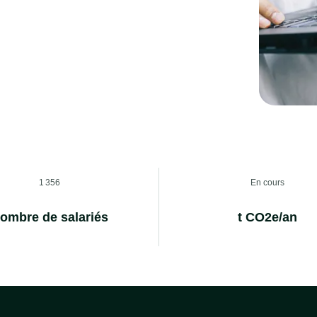
1 356
En cours
ombre de salariés
t CO2e/an