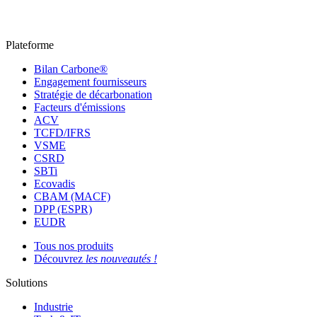
Plateforme
Bilan Carbone®
Engagement fournisseurs
Stratégie de décarbonation
Facteurs d'émissions
ACV
TCFD/IFRS
VSME
CSRD
SBTi
Ecovadis
CBAM (MACF)
DPP (ESPR)
EUDR
Tous nos produits
Découvrez
les nouveautés !
Solutions
Industrie