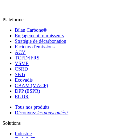
Plateforme
Bilan Carbone®
Engagement fournisseurs
Stratégie de décarbonation
Facteurs d'émissions
ACV
TCFD/IFRS
VSME
CSRD
SBTi
Ecovadis
CBAM (MACF)
DPP (ESPR)
EUDR
Tous nos produits
Découvrez
les nouveautés !
Solutions
Industrie