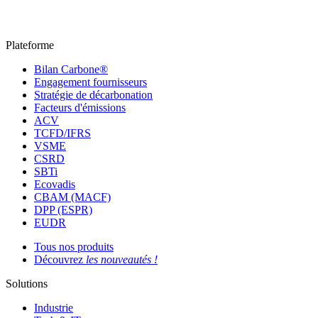
Plateforme
Bilan Carbone®
Engagement fournisseurs
Stratégie de décarbonation
Facteurs d'émissions
ACV
TCFD/IFRS
VSME
CSRD
SBTi
Ecovadis
CBAM (MACF)
DPP (ESPR)
EUDR
Tous nos produits
Découvrez
les nouveautés !
Solutions
Industrie