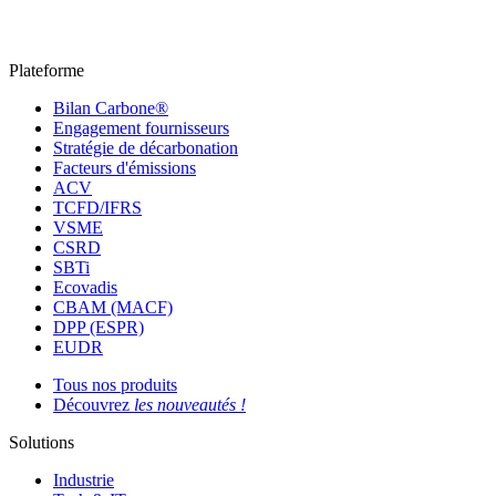
Plateforme
Bilan Carbone®
Engagement fournisseurs
Stratégie de décarbonation
Facteurs d'émissions
ACV
TCFD/IFRS
VSME
CSRD
SBTi
Ecovadis
CBAM (MACF)
DPP (ESPR)
EUDR
Tous nos produits
Découvrez
les nouveautés !
Solutions
Industrie