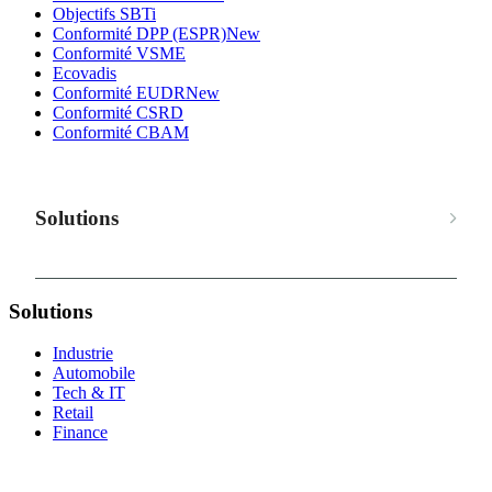
Objectifs SBTi
Conformité DPP (ESPR)
New
Conformité VSME
Ecovadis
Conformité EUDR
New
Conformité CSRD
Conformité CBAM
Solutions
Solutions
Industrie
Automobile
Tech & IT
Retail
Finance