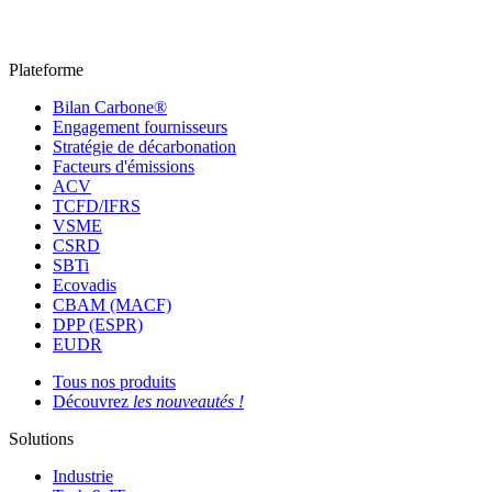
Plateforme
Bilan Carbone®
Engagement fournisseurs
Stratégie de décarbonation
Facteurs d'émissions
ACV
TCFD/IFRS
VSME
CSRD
SBTi
Ecovadis
CBAM (MACF)
DPP (ESPR)
EUDR
Tous nos produits
Découvrez
les nouveautés !
Solutions
Industrie