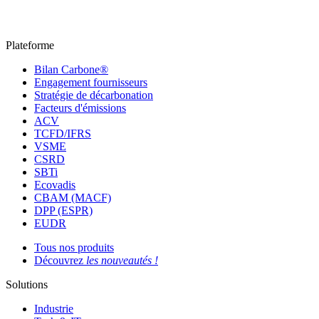
Plateforme
Bilan Carbone®
Engagement fournisseurs
Stratégie de décarbonation
Facteurs d'émissions
ACV
TCFD/IFRS
VSME
CSRD
SBTi
Ecovadis
CBAM (MACF)
DPP (ESPR)
EUDR
Tous nos produits
Découvrez
les nouveautés !
Solutions
Industrie