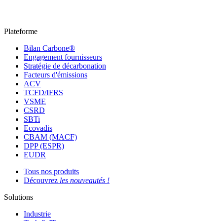
Plateforme
Bilan Carbone®
Engagement fournisseurs
Stratégie de décarbonation
Facteurs d'émissions
ACV
TCFD/IFRS
VSME
CSRD
SBTi
Ecovadis
CBAM (MACF)
DPP (ESPR)
EUDR
Tous nos produits
Découvrez
les nouveautés !
Solutions
Industrie