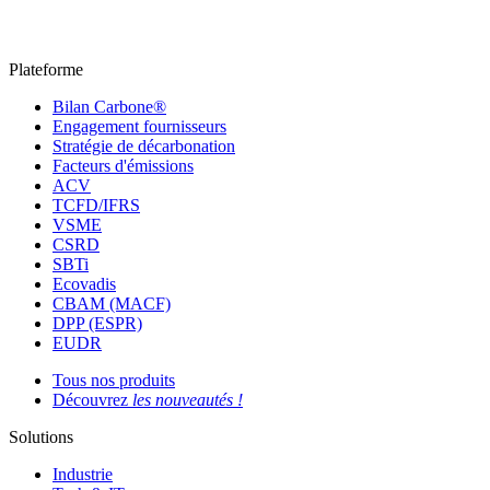
Plateforme
Bilan Carbone®
Engagement fournisseurs
Stratégie de décarbonation
Facteurs d'émissions
ACV
TCFD/IFRS
VSME
CSRD
SBTi
Ecovadis
CBAM (MACF)
DPP (ESPR)
EUDR
Tous nos produits
Découvrez
les nouveautés !
Solutions
Industrie