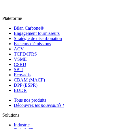
Plateforme
Bilan Carbone®
Engagement fournisseurs
Stratégie de décarbonation
Facteurs d'émissions
ACV
TCFD/IFRS
VSME
CSRD
SBTi
Ecovadis
CBAM (MACF)
DPP (ESPR)
EUDR
Tous nos produits
Découvrez
les nouveautés !
Solutions
Industrie