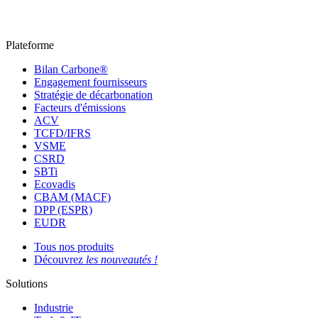
Plateforme
Bilan Carbone®
Engagement fournisseurs
Stratégie de décarbonation
Facteurs d'émissions
ACV
TCFD/IFRS
VSME
CSRD
SBTi
Ecovadis
CBAM (MACF)
DPP (ESPR)
EUDR
Tous nos produits
Découvrez
les nouveautés !
Solutions
Industrie