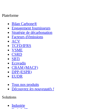
Plateforme
Bilan Carbone®
Engagement fournisseurs
Stratégie de décarbonation
Facteurs d'émissions
ACV
TCFD/IFRS
VSME
CSRD
SBTi
Ecovadis
CBAM (MACF)
DPP (ESPR)
EUDR
Tous nos produits
Découvrez
les nouveautés !
Solutions
Industrie