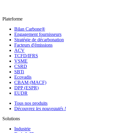
Plateforme
Bilan Carbone®
Engagement fournisseurs
Stratégie de décarbonation
Facteurs d'émissions
ACV
TCFD/IFRS
VSME
CSRD
SBTi
Ecovadis
CBAM (MACF)
DPP (ESPR)
EUDR
Tous nos produits
Découvrez
les nouveautés !
Solutions
Industrie