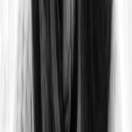
l’existence
de
structures
internes
similaires
Certains scientifiques estiment que l’eau liquide aurait
potentiellement pu être présente sur Vénus, avant que le
Soleil n'entre dans sa séquence principale et ne fasse grimper
le thermomètre.