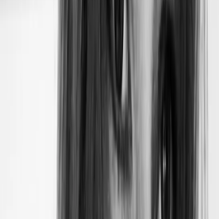
Association Française d'Astronomie
“
Notre système solaire compte quatre planètes telluriques,
dont la Terre. Parmi ces quatre planètes, deux sous-
catégories se distinguent : les planètes de silicates et la
planète Mercure, en majorité métallique. Les planètes de
silicate (Vénus, la Terre et Mars) ont un manteau rocheux à
base de silice avec un noyau métallique (nickel et fer). En
revanche les planètes métalliques sont pourvues d’un noyau
ferreux représentant près de 70 % de la masse de la planète.
”
Quelles sont les particularités de
Vénus ?
“
Vénus est la seconde planète la plus proche du Soleil (108
208 000 kilomètres tout de même).
”
Dans l’absolu, elle se situe à l'extrémité interne de la
zone d’habitabilité du système solaire, laquelle inclut
donc Vénus, la Terre et
Mars
.