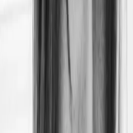
Physicienne
“
La surface de Vénus, consistant en de vastes plaines, est
couverte d'épais nuages - notamment d'acide sulfurique - qui
bloquent la majeure partie de la lumière du Soleil et rendent
ainsi difficile l'observation du sol vénusien depuis la Terre.
Cette couche nuageuse est d'autre part très réfléchissante et
est responsable de l'aspect brillant de la planète : Vénus est
le premier astre visible dans le ciel du soir, et le dernier à
disparaître le matin.
”
Sur un tout autre sujet, sachez que Vénus dispose d’un
calendrier bien à elle : un jour vénusien (le temps nécessaire
à une rotation complète de la planète) est égal à 243 jours
terrestres. De son point de vue, Vénus fait le tour du Soleil
en moins d’une journée (225 jours terrestres pour être exact).
Sur Vénus, une année se révèle finalement plus courte
qu’une journée entière.
Close