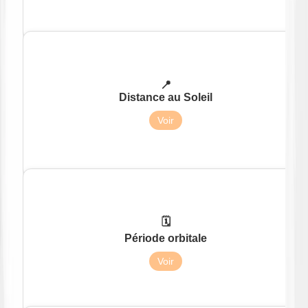
📍
Distance au Soleil
108 millions de km
Voir
🗓️
Période orbitale
225 jours terrestres
Voir