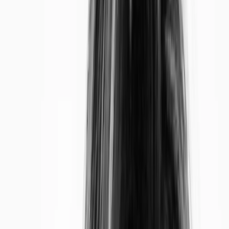
Par
Ines Gendre
,
Rédactrice spécialisée dans le domaine
environnemental
, le
25/03/2024
Mis à jour par
Ines Gendre
, le
17/12/2025
Sommaire