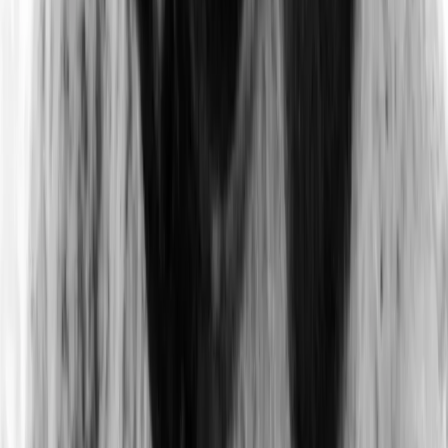
être jamais le cas. Ou, si océan il y a eu, son
existence aurait été de courte durée.
Ce point de vue a d'ailleurs été à nouveau soutenu
récemment, par une équipe de l'université de Cambridge -
ainsi que le rapportait le magazine Ciel & Espace, dans son
numéro paru en janvier 2025.
À ce stade, ceci demeure de
toute façon du domaine de l’hypothèse.
De nouvelles
missions initiées par les agences spatiales européenne (ESA)
et américaine (NASA) devraient décoller à horizon 2030, et
permettre de confirmer ou d’infirmer cette théorie. Elles
auront pour noms Veritas, Davinci+ et EnVision.
En l’état actuel de la recherche scientifique, il n’existe
aucune certitude quant à l’origine de
l’effet de serre
qui étouffe encore Vénus. Car, dans certains
scénarios, la présence hypothétique d’un océan influe
sur le mécanisme.
“
Cela étant dit, l’effet de serre de Vénus a de quoi intriguer.