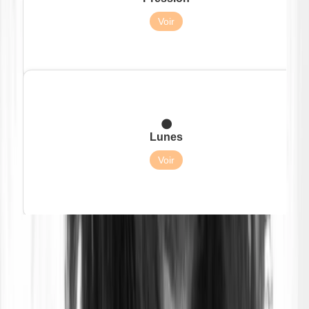
93 fois celle de la Terre
Voir
🌑
Lunes
Aucune
Voir
La Terre et Vénus : des
jumelles planétaires