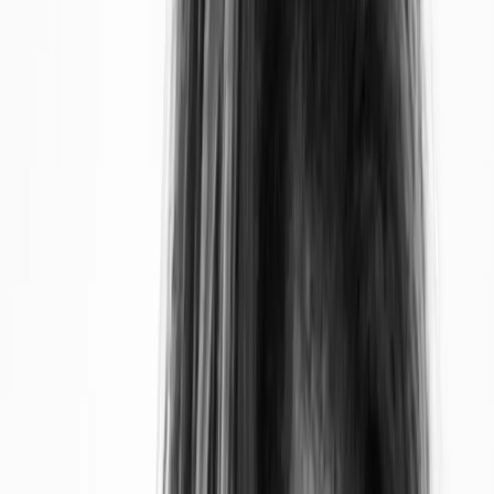
même été victime par le passé, avec des conséquences pires
que désastreuses...
”
La planète Vénus, en bref
Les origines de Vénus