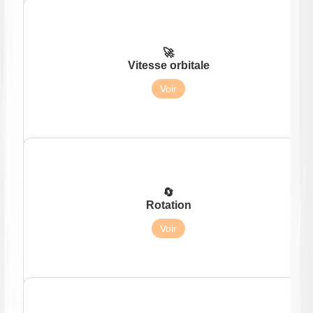
🚀
Vitesse orbitale
35,02 km/s
Voir
🔄
Rotation
Rétrograde (opposée à la Terre)
Voir