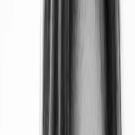
planètes gazeuses que sont Jupiter, Saturne, Uranus et
Neptune.
Pour rappel, une planète est un corps céleste de
forme sphérique qui tourne autour d’une étoile sans
rencontrer d’autres corps célestes sur son orbite.