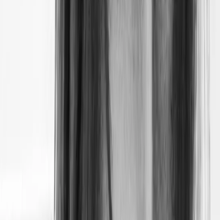
Aujourd'hui, Vénus occupe la première place du
podium en termes de température constante, avec en
moyenne + 470 °C à sa surface
. Devant Mercure, pourtant
plus près du Soleil.
Nathalie Cabrol, dans "À l'aube de nouveaux horizons"
(éditions du Seuil)
Astrobiologiste
“
Cette température infernale est le résultat d'un effet de serre
catastrophique dans une atmosphère épaisse de dioxyde de
carbone où l'énergie solaire incidente est piégée et ne peut
pas s'échapper dans l'espace, augmentant les températures de
surface d'environ 390 °C par rapport à ce qu'elles devraient
être.
”
Autre point notable : sa couverture nuageuse.
Blandine Pluchet, dans "L'Univers en 5 minutes par jour"
(First Editions)