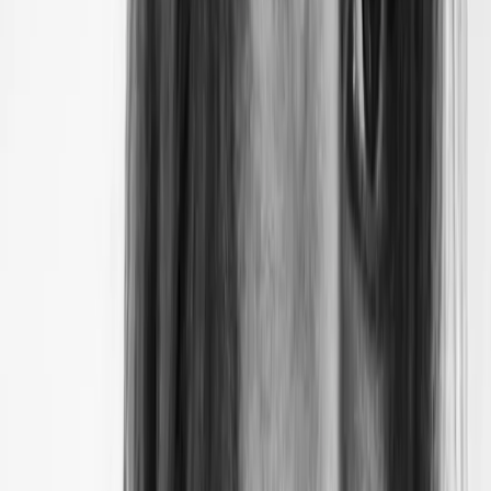
En théorie, si on tient uniquement compte de sa
distance par rapport à notre étoile, Vénus compte
parmi les planètes sur lesquelles il pourrait ne faire ni
trop chaud ni trop froid - et donc sur lesquelles la vie
pourrait se développer.
Problème : le fait d’appartenir
à la zone d’habitabilité ne signifie pas de facto qu’une
planète est habitable, car d’autres paramètres entrent
en jeu.
Par ailleurs, l'appartenance d'une planète à la zone
d'habitabilité peut être amenée à fluctuer en fonction du
temps et de l'évolution de son étoile.
Au début du système
solaire, Vénus se trouvait au cœur de la zone habitable du
système solaire. Mais le Soleil d'alors n'était pas celui que
l'on connaît de nos jours. Dans sa phase T-Tauri, le Soleil ne
manifestait que 75 % de son potentiel de luminosité. Une
fois entré dans sa séquence principale, il propulsa Vénus aux
abords de la limite chaude de la zone d'habitabilité.