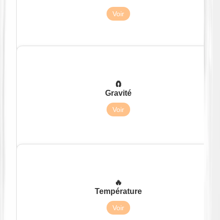
Voir
🧲
Gravité
8,87 m/s² (0,9 g terrestre)
Voir
🔥
Température
470°C
Voir