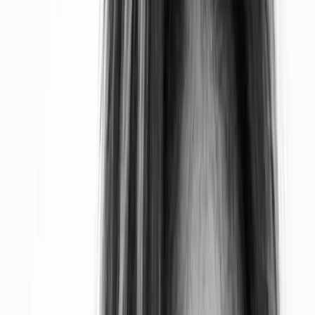
Les origines de Vénus ne sont pas certaines.
On
estime qu’elle s’est formée il y a 4,5 milliards
d’années, de la même manière que les autres
planètes du système solaire
, qui fut autrefois un grand
nuage de gaz, de poussière et de glace.
Aplati sous la forme d’un disque en rotation, ce
dernier a progressivement vu naître le Soleil en son
centre, tandis que des particules s’aggloméraient peu
à peu le long des anneaux du fameux disque.
En langage scientifique, on appelle cette configuration le
disque d’accrétion proto-planétaire.
Vénus appartient à la catégorie des
planètes telluriques
.
Elle est essentiellement composée de roches et de métal, à
l’image de Mercure, Mars et la Terre, et contrairement aux