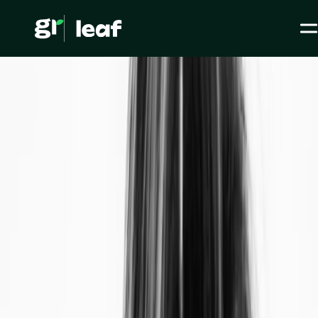
Media >
Tous les articles
>
Réchauffement climatique >
La planète Vénus et ses enseignements sur le climat
La planète Vénus et ses
enseignements sur le
climat
Écologie
Réchauffement climatique
Level