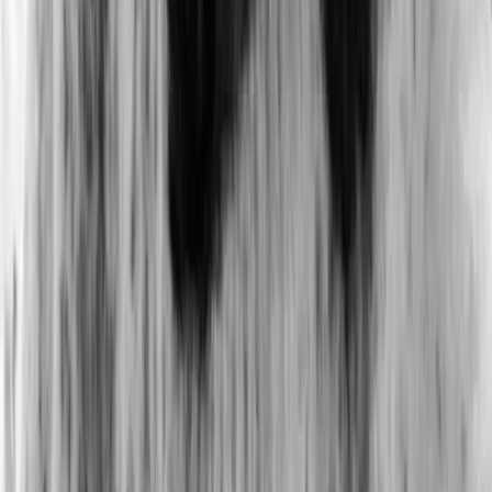
Comment cette planète, d’abord si similaire à la Terre, a pu
connaître un destin si radicalement différent ? Océan ou non,
l’effet de serre sur Vénus s’est emballé à un moment donné,
dans des circonstances encore non-établies, et plus ou moins
catastrophiques.
”
D’après les observations dont nous disposons
aujourd’hui, la surface de Vénus apparaît recouverte
à 80 % par de grands champs de roches volcaniques.
À ce titre, nous pourrions envisager l’idée que des