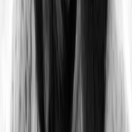
Qu’est-il arrivé à Vénus ?
Avant tout chose, il est important de rappeler que
l’histoire de Vénus demeure empreinte de
nombreuses zones d’ombre.
Si les scientifiques sont
en mesure d’évaluer la probabilité de certains des
scénarios envisagés, cela ne signifie pas que ces
derniers soient confirmés.
On a, par exemple, beaucoup entendu dire que
Vénus avait abrité un océan par le passé. Or, si ce
scénario ne peut être totalement exclu,
une étude de
2021
semble finalement démontrer que ce ne fut peut-