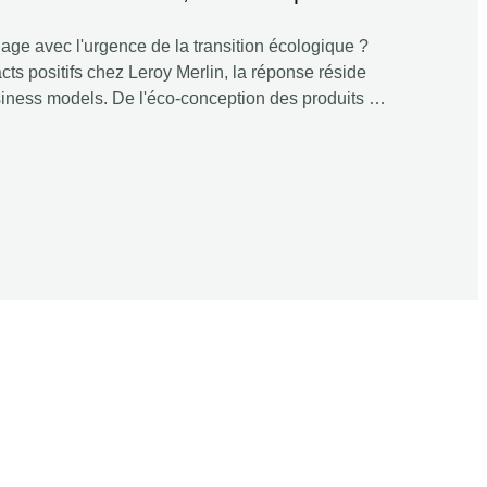
olage avec l'urgence de la transition écologique ?
ts positifs chez Leroy Merlin, la réponse réside
siness models. De l'éco-conception des produits au
der du bricolage en France prouve qu'il n'y a pas
rmance environnementale et humaine.