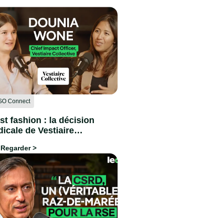
SO Connect
st fashion : la décision
dicale de Vestiaire
unia Wone (CIO
Regarder >
estiaireCollective)