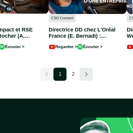
CSO Connect
C
Impact et RSE
Directrice DD chez L'Oréal
Di
Rocher (A.
France (E. Bernadi) :
Wo
iliser 6
Quand la beauté impulse
CS
Écouter >
Regarder >
Écouter >
 clientes pour
le changement durable
sa
responsable
(Episode #9)
(E
10)
1
2