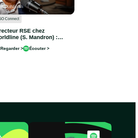
SO Connect
recteur RSE chez
rldline (S. Mandron) :
RD, sauvetage ou
Regarder >
Écouter >
crifices pour l’ESG?
pisode #8)