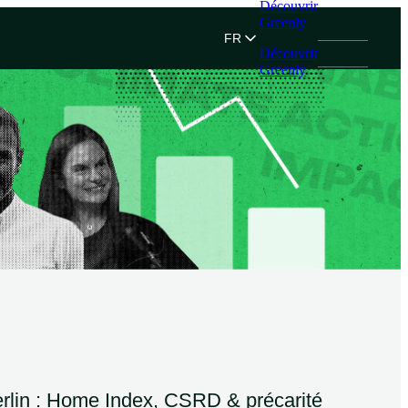
Découvrir
Greenly
FR
Découvrir
Greenly
rlin : Home Index, CSRD & précarité