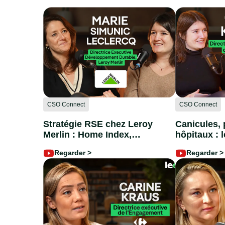
CSO Connect
CSO Connect
Stratégie RSE chez Leroy
Canicules, 
Merlin : Home Index,
hôpitaux : 
CSRD & précarité
santé face a
Regarder >
Regarder >
énergétique