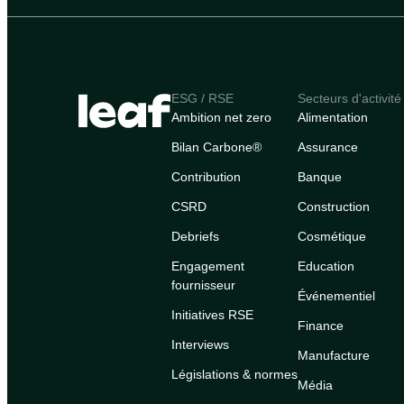
ESG / RSE
Secteurs d'activité
Ambition net zero
Alimentation
Bilan Carbone®
Assurance
Contribution
Banque
CSRD
Construction
Debriefs
Cosmétique
Engagement
Education
fournisseur
Événementiel
Initiatives RSE
Finance
Interviews
Manufacture
Législations & normes
Média