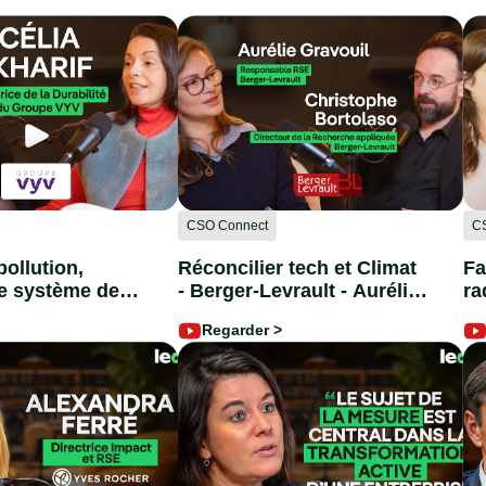
CSO Connect
C
pollution,
Réconcilier tech et Climat
Fa
le système de
- Berger-Levrault - Aurélie
ra
u climat - Célia
Gravouil & Christophe
Do
Regarder >
Kharif (‪@GroupeVYV‬)
Bortolaso
@V