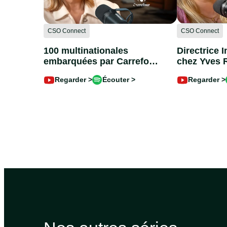
CSO Connect
CSO Connect
100 multinationales
Directrice 
embarquées par Carrefour
chez Yves 
sur le climat : Carine
Ferré) : Mob
Regarder >
Écouter >
Regarder >
Kraus @Carrefour révèle
millions de
tout !
la beauté 
(Episode #