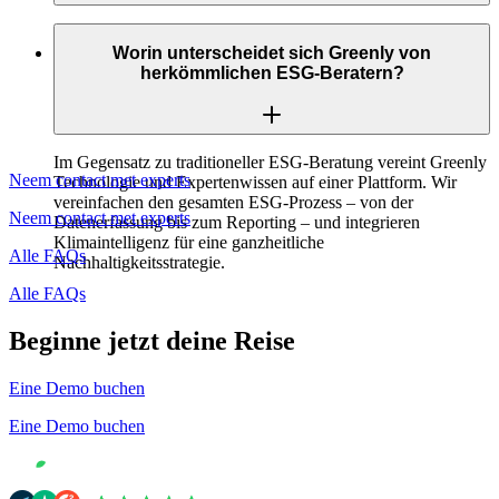
Greenly unterstützt zahlreiche ESG- und Klimastandards,
darunter CSRD, SFDR, ISSB, TCFD, CDP und weitere. Sie
Worin unterscheidet sich Greenly von
können exportfertige Berichte erstellen, die auf Ihre
herkömmlichen ESG-Beratern?
Offenlegungspflichten zugeschnitten sind.
Im Gegensatz zu traditioneller ESG-Beratung vereint Greenly
Neem contact met experts
Technologie und Expertenwissen auf einer Plattform. Wir
vereinfachen den gesamten ESG-Prozess – von der
Neem contact met experts
Datenerfassung bis zum Reporting – und integrieren
Klimaintelligenz für eine ganzheitliche
Alle FAQs
Nachhaltigkeitsstrategie.
Alle FAQs
Beginne jetzt deine Reise
Eine Demo buchen
Eine Demo buchen