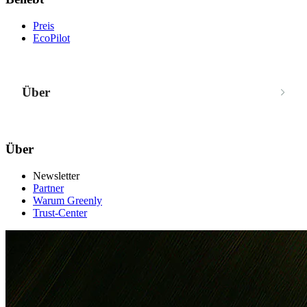
Preis
EcoPilot
Über
Über
Newsletter
Partner
Warum Greenly
Trust-Center