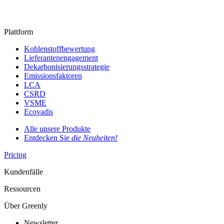
Plattform
Kohlenstoffbewertung
Lieferantenengagement
Dekarbonisierungsstrategie
Emissionsfaktoren
LCA
CSRD
VSME
Ecovadis
Alle unsere Produkte
Entdecken Sie
die Neuheiten!
Pricing
Kundenfälle
Ressourcen
Über Greenly
Newsletter