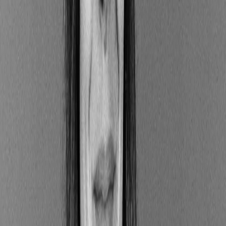
les dangers de responsabilité associés au
changement climatique ;
les dangers physiques (par exemple : désastres
naturels) engendrés par le réchauffement
climatique ;
les risques associés à la transition vers une
économie à faible émission de carbone ;
les menaces associées à la biodiversité (par
exemple : déforestation, démolition
d'écosystèmes).
Ces informations doivent être transmises par les
intervenants financiers par le biais de leur site web,
de leurs brochures marketing, de leurs rapports
périodiques ou des informations précontractuelles,
selon le produit ou service offert.
Que signifient les articles 6, 8