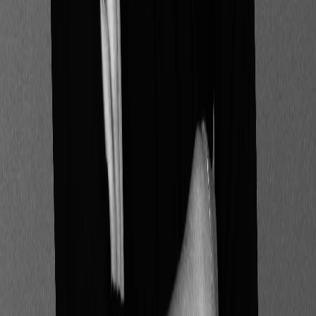
Les intermédiaires
financiers
d’assurance fournissant
des conseils sur des
produits
d’investissement fondés
sur l’assurance ;
Les entreprises
d’assurance et
établissements de crédit
fournissant des conseils
en assurance ou en
investissement ;
Les entreprises
d’investissement,
gestionnaires de FIA ou
sociétés de gestion
d’OPCVM fournissant
des conseils en
investissement.