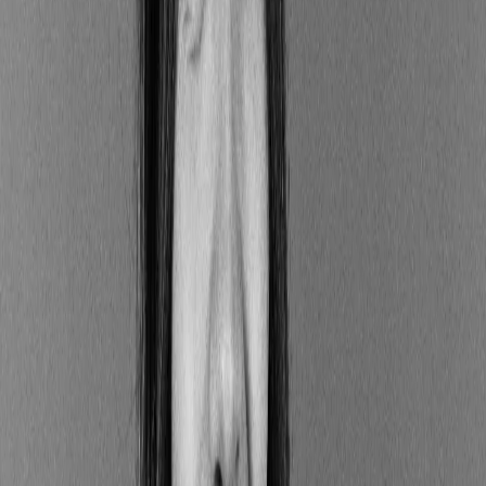
le financement d’une entreprise dont les émissions de
gaz à effet de serre ne cessent d'augmenter).
Ces impacts doivent être identifiés, mesurés et
divulgués par les intervenants financiers dans leurs
rapports.
Quelles sont les grandes catégories de
risques en matière de durabilité ?
Selon les dispositions de la réglementation SFDR, on
doit considérer plusieurs types de risques liés à la
durabilité. On identifie en particulier :
les dangers réputationnels, associés à une
perception négative du public concernant les
investissements ;
les dangers de corruption et de blanchiment
d'argent ;