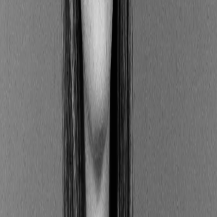
promotion des critères environnementaux,
sociaux et de gouvernance.
🔎
Article 8
Regroupe les produits intégrant et promouvant
des caractéristiques environnementales et/ou
sociales sans y être directement impliqués.
🔎
Article 9
Caractérise les produits ayant un objectif
d’investissement durable en vue d’avoir un impact
positif sur l’environnement et la société.