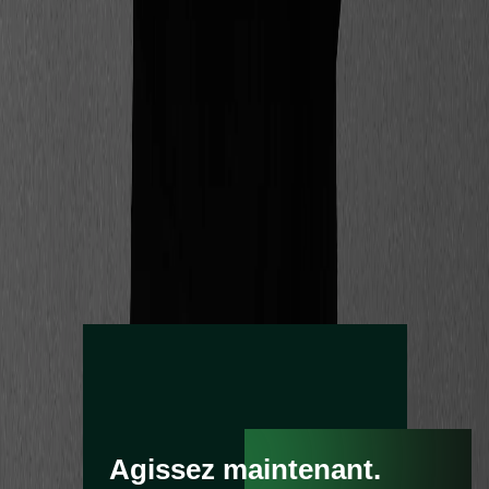
Retour haut de page
Inscrivez-vous à la newsletter CSO Connect
Souscrivez
Souscrivez
Nous protégeons vos données avec notre politique de
confidentialité.
Agissez maintenant.