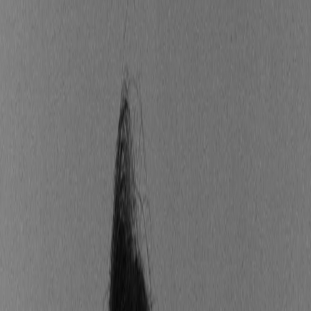
règlement SFDR ?
En substance, tout a pris racine avec l'Accord de
Paris sur le climat en 2015. Cet arrangement a incité
l'Union européenne à élaborer un plan d'action visant
à diriger les fonds vers des investissements plus
durables.
Le règlement européen SFDR (Réglementation sur la
divulgation en matière de finance durable) – est un
règlement européen, mis en place à la suite de ce
projet, est effective depuis le 10 mars 2021
.
La SFDR crée un cadre clair et homogène en vue
d’harmoniser et de renforcer la transparence des
produits durables du marché financier européen.
Autrement dit, elle vise à encourager les placements
dans les actifs financiers qualifiés de durables – et à
renforcer la transparence grâce à plusieurs leviers :