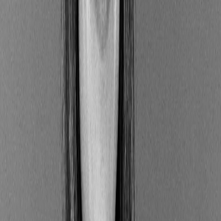
et 9 de la réglementation SFDR
?
L'ensemble des investissements gérés au sein de
l'Union Européenne est réglementé par la SFDR
.
Selon leur niveau d'intégration du risque de durabilité,
ces produits d'investissement sont classés en trois
catégories distinctes (source :
Autorité des Marchés
Financiers
(AMF)) :
🔎
Article 6
Englobe les produits « classiques » n’ayant pas
d’objectif de durabilité et qui ne font pas la