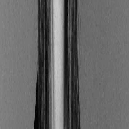
ce cas, l’acteur financier doit expliquer
en quoi cet indice est aligné avec l’objectif
durable et en quoi il diffère d’un indice de marché
traditionnel ;
les moyens employés pour atteindre l’objectif
durable, lorsqu’aucun indice n’est utilisé ;
la conformité avec les objectifs de l’Accord de
Paris, lorsque le produit vise à réduire les
émissions de carbone, même sans recourir à un
indice climatique européen ;
les méthodes de calcul des indices de référence,
qui doivent être rendues accessibles.
Qu’est-ce l’article 8 de la SFDR ?
L’article 8 concerne la transparence des produits
intégrant et promouvant des caractéristiques
environnementales et/ou sociales sans y être