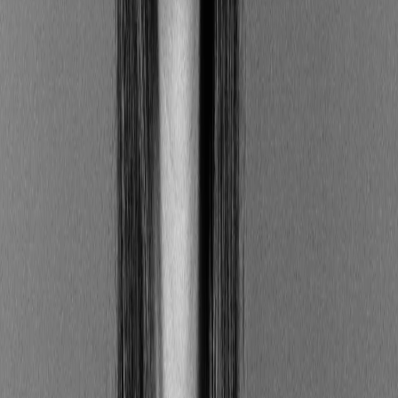
Qu’est-ce l’article 9 de la SFDR ?
L'article 9 de la SFDR concerne les produits ayant un
objectif d’investissement durable en vue d’avoir un
impact positif sur l’environnement et la société
.
Il impose des exigences de transparence spécifiques
dans les informations précontractuelles transmises
aux investisseurs. Il vise notamment à garantir que
les
produits classés "Article 9" précise les informations
suivantes
(source : eur-lex.europa.eu) :
la manière dont l’objectif d’investissement
durable est atteint, en particulier lorsque le
produit repose sur un indice de référence ; dans