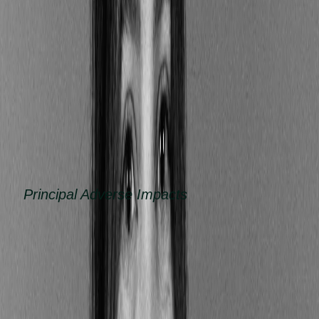
les incidences négatives majeures (PAI)
que
peuvent engendrer les investissements sur les
facteurs de durabilité (par exemple, le
financement d'une société dont les émissions de
gaz à effet de serre sont élevées) ;
les risques
associés aux événements externes
concernant la durabilité (comme le réchauffement
climatique).
Qu’est-ce que les «
Principal Adverse Impacts
» (PAI) dans le
cadre du SFDR ?
Dans le cadre du SFDR, les PAI, ou « Principal
Adverse Impacts », font référence à des impacts
négatifs significatifs que les décisions
d'investissement
peuvent entraîner en matière
d'environnement, de social ou de gouvernance (e.g.