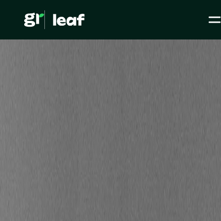
Qu'est-ce que le règlement SFDR ?
Media >
Tous les articles
>
Finance >
Qu'est-ce que le
règlement SFDR ?
Secteurs d'activité
Finance
Level