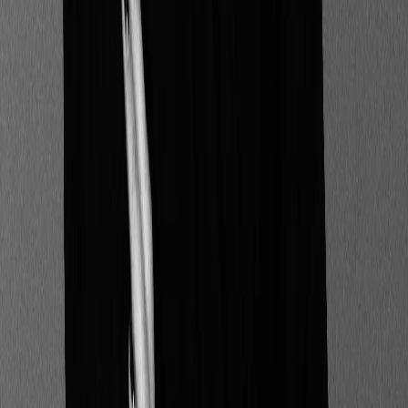
Les initiateurs de
produits de retraite ;
Les gestionnaires de
fonds d’investissement
alternatifs (FIA) ;
Les gestionnaires de
fonds de capital-risque
et d’entrepreneuriat
social ;
Les sociétés de gestion
d’OPCVM ;
Les fournisseurs de
produits d’épargne
retraite paneuropéens
(PEPP).
Conseillers