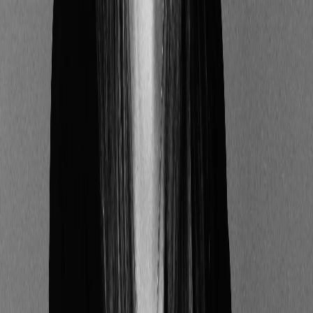
L’article 6 concerne les produits « classiques »
n’ayant pas d’objectif de durabilité et qui ne fait pas la
promotion des critères environnementaux, sociaux et
de gouvernance
(e.g. liés aux énergies fossiles).
L'article 6 impose deux obligations de transparence : (a)
expliquer comment les risques de durabilité sont intégrés —
dans les décisions d'investissement pour les gérants, dans les
recommandations pour les conseillers — et (b) évaluer
l'impact potentiel de ces risques sur la performance des
produits. Dans les deux cas, si ces risques sont jugés non
significatifs, une justification explicite est exigée.
Les intervenants sur les marchés financiers doivent
donc formuler de manière précise :
a) Comment ils prennent en compte les risques
liés à la durabilité (environnementaux, sociaux et
de gouvernance) lors de leurs prises de