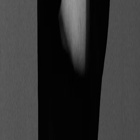
Besoin de plus de conseils ?
Réserver une démo
Réserver une démo
Sommaire
Quelle est la définition du règlement SFDR
?
Que signifient les articles 6, 8 et 9 de la
réglementation SFDR ?
Qui est concerné par le règlement disclosure
?
Autres questions (FAQ) liées au Sustainable
Finance Disclosure Regulation (SFDR)