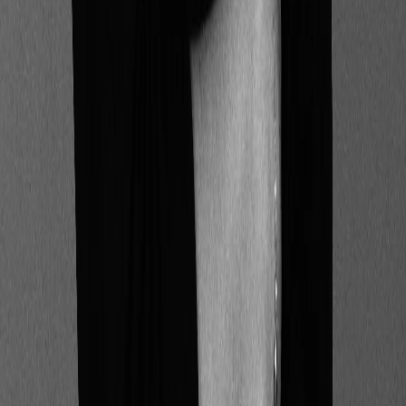
Source : Règlement (UE) 2019/2088 du Parlement
Européen
Ainsi, tous ces acteurs sont tenus de respecter les
normes de transparence établies par la SFDR,
spécifiquement pour l'intégration des facteurs de
durabilité dans leurs décisions et produits
d'investissement.
Autres questions (FAQ) liées
au Sustainable Finance
Disclosure Regulation (SFDR)