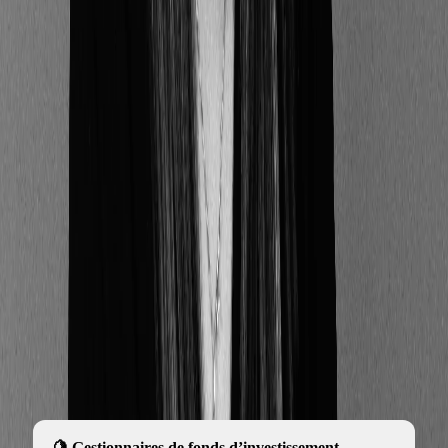
décisions en matière d’investissement. Par
exemple, quels sont les critères ESG considérés
lors de la sélection ou de l'élimination d'actifs.
b) Les conclusions de leur analyse des effets
potentiels de ces risques de durabilité sur la
performance financière des produits qu'ils
présentent (par exemple : risque climatique
susceptible d'influencer la valeur d'un actif).
Si les risques ne sont pas considérés comme
significatifs, une justification claire et précise doit être
fournie pour expliquer cette décision.
Les informations doivent être mises à disposition des
clients ou investisseurs dans des documents officiels
spécifiques, adaptés à chaque type d’acteur :
Gestionnaires de fonds d’investissement