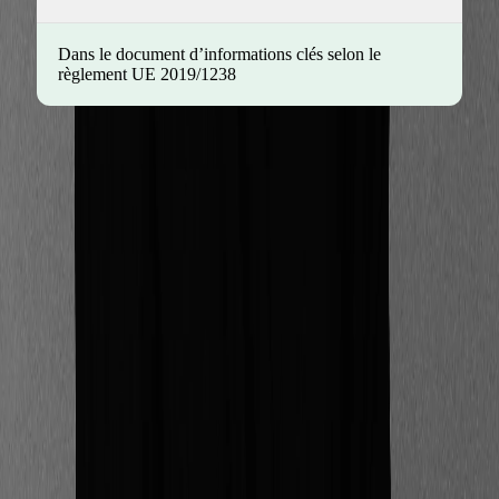
Dans le document d’informations clés selon le
règlement UE 2019/1238
Source : Règlement (UE) 2019/2088 du Parlement
Européen
Qui est concerné par le
règlement disclosure ?
Le règlement SFDR est à destination des grands
acteurs des marchés financiers de l’UE – en
particulier les conseillers financiers et les sociétés de
gestion.
Dans le détail, voici les acteurs concernés par le