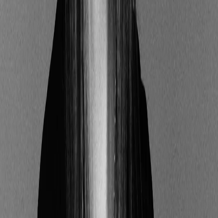
directement impliqués
(ex :
fonds ISR
, le
label
Greenfin
, etc.).
Les gestionnaires d’investissement doivent expliquer
comment les caractéristiques ESG sont intégrées
dans la gestion du produit, et, si un indice de
référence est utilisé, préciser en quoi cet indice reflète
ces caractéristiques.
Par exemple, un fonds pourrait déclarer : « Nous plaçons
nos investissements dans des entreprises qui adoptent de
bonnes pratiques sociales ou environnementales ».
Toutefois, la société devra clarifier comment elle intègre ces
critères et comment cet indice reflète ses attributs ESG.
Quelle est l’importance de l’article 6
de la SFDR ?