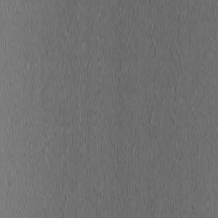
Par
Anaïs Badillo
,
Copywriter spécialisée sur les
thématiques liées à l’environnement
, le
29/09/2022
Mis à jour par
Anaïs Badillo
, le
09/06/2026
Sommaire
Quelle est la définition du règlement SFDR ?