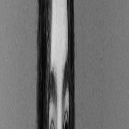
d'appeler cela un "Bilan Carbone®", c'est une marque
déposée, et son usage est encadré.
De quoi dépend le prix d’un
Bilan Carbone® ?
Le prix d’un Bilan Carbone® est soumis à
d’importantes variations d’une entreprise à l’autre.
Tout d'abord, sachez que les prestataires de Bilan
Carbone® intègrent parfois cet exercice à un forfait
incluant d'autres prestations de services, ce qui peut
faire varier l'investissement à la hausse. C'est
notamment le cas lorsque l'offre inclut un
accompagnement à la stratégie de décarbonation,
l'élaboration d'une trajectoire SBTi, un expert climat
dédié, des formations internes, ou encore un suivi
annuel des émissions. Chez Greenly par exemple, les
forfaits vont bien au-delà du simple calcul d'émissions