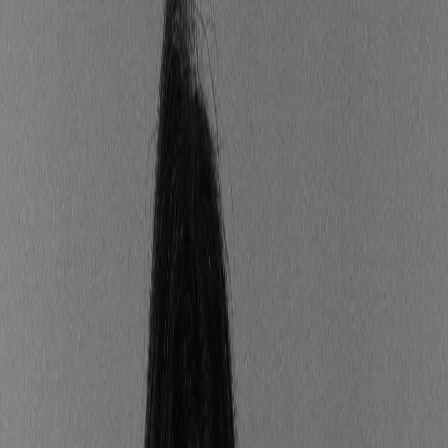
Quel est le prix d’un Bilan
Carbone® ?
En moyenne, le coût d’un Bilan Carbone® varie
d’environ 2 000 € à plusieurs dizaines de milliers
d’euros.
L'investissement final dépendra surtout de la capacité
de l'entreprise à fournir des données structurées,
limitant ainsi le temps d'intervention de l'expert.
Toutefois, cette différence est majoritairement due à la
complexité inhérente à l'organisation : plus une
entreprise est grande, plus elle possède de sites, de