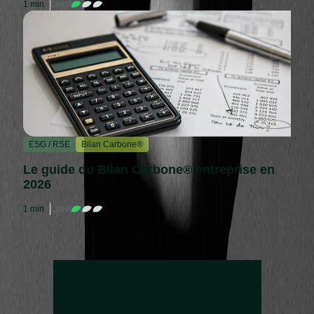
1 min
Level
ESG / RSE
Bilan Carbone®
Le guide du Bilan Carbone® entreprise en
2026
1 min
Level