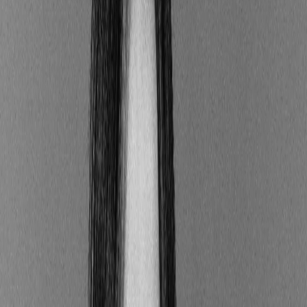
💶
ETI & grands groupes
Le prix oscille de 10 000 € à 50 000 €, voire plus.
Attention : pour être valide, un Bilan Carbone® doit être
réalisé par un professionnel certifié à cette méthode. Ce
dernier ne se contente pas d'analyser vos données : il vous
accompagne tout au long de la démarche. Concrètement,
cela signifie qu'un Bilan Carbone® a un coût. La seule
façon de ne pas le payer est d'avoir ce professionnel en
interne — mais il sera tout de même rémunéré par votre
entreprise. Méfiez-vous donc des plateformes qui promettent
de calculer votre empreinte carbone en quelques clics, sans
aucun accompagnement humain. Elles n'ont pas le droit