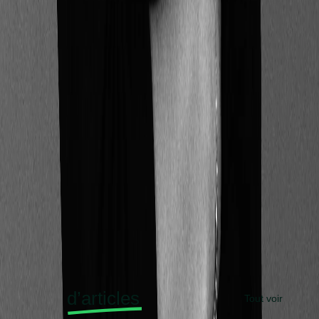
Retour haut de page
Inscrivez-vous à la newsletter CSO Connect
Souscrivez
Souscrivez
Nous protégeons vos données avec notre politique de
confidentialité.
Plus
d’articles
Tout voir